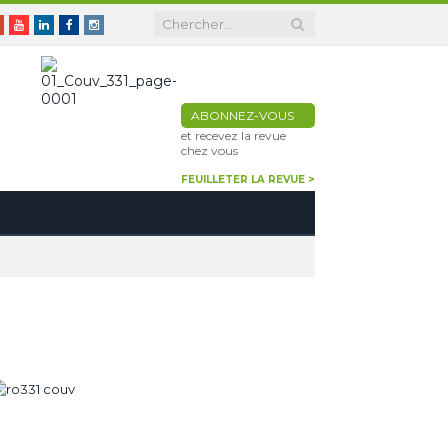
er
Google+
Youtube
Linkedin
Facebook
Instagram
ABONNEZ-VOUS
et recevez la revue
chez vous
FEUILLETER LA REVUE >