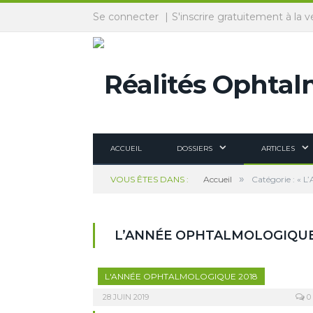
Panneau de gestion des cookies
Se connecter
S'inscrire gratuitement à la v
ACCUEIL
DOSSIERS
ARTICLES
»
VOUS ÊTES DANS :
Accueil
Catégorie : « 
L’ANNÉE OPHTALMOLOGIQUE
L'ANNÉE OPHTALMOLOGIQUE 2018
28 JUIN 2019
0