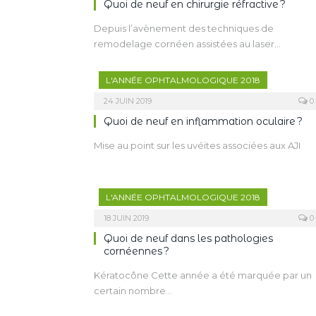
Quoi de neuf en chirurgie réfractive ?
Depuis l’avènement des techniques de
remodelage cornéen assistées au laser…
L'ANNÉE OPHTALMOLOGIQUE 2018
24 JUIN 2019
0
Quoi de neuf en inflammation oculaire ?
Mise au point sur les uvéites associées aux AJI
L'ANNÉE OPHTALMOLOGIQUE 2018
18 JUIN 2019
0
Quoi de neuf dans les pathologies
cornéennes ?
Kératocône Cette année a été marquée par un
certain nombre…