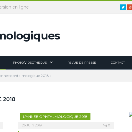
ersion en ligne
Twitt
PHOTO/VIDÉOTHÈQUE
REVUE DE PRESSE
CONTACT
L’Année ophtalmologique 2018 »
 2018
L'ANNÉE OPHTALMOLOGIQUE 2018
26 JUIN 2019
0