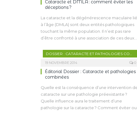
Cataracte et DMLA : comment éviter les
déceptions ?
La cataracte et la dégénérescence maculaire li
à l’âge (DMLA) sont deux entités pathologiques
touchant la même population. Il n’est pas rare
d’être confronté à une association de ces deux
maladies sans qu’un lien physiopathologique
commun entre elles, autre que l’âge, n’ait pu êtr
DOSSIER : CATARACTE ET PATHOLOGIES COMBINÉES
mis en évidence.
19 NOVEMBRE 2014
0
Toutefois, une évolution péjorative de la DMLA
Éditorial Dossier : Cataracte et pathologies
induite par la chirurgie de la cataracte a
combinées
longtemps été évoquée, retardant souvent une
prise en charge chirurgicale. Mais aujourd’hui
Quelle est la conséquence d’une intervention d
encore cette aggravation n’est pas démontrée, 
cataracte sur une pathologie préexistante ?
bien que la présence d’une DMLA ne constitue
Quelle influence aura le traitement d’une
pas une contre-indication à une intervention sur 
pathologie sur la cataracte ? Comment éviter ou
cataracte. La procédure devra toutefois être
gérer une éventuelle aggravation de la
encadrée par une surveillance rigoureuse, et l’o
pathologie initiale en postopératoire ? Les
pourra associer une IVT en fin de procédure
résultats d’une chirurgie combinée sont-ils
chirurgicale.
différents de ceux d’une intervention