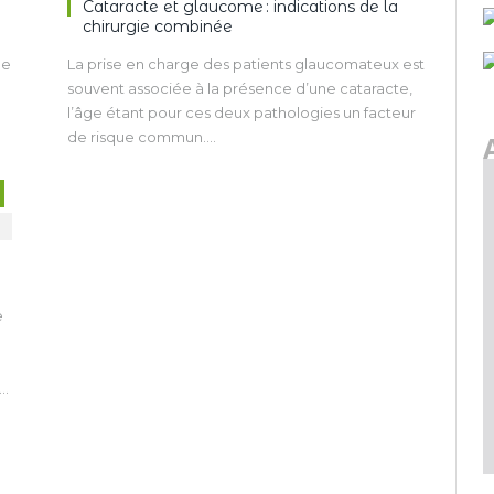
Cataracte et glaucome : indications de la
chirurgie combinée
ée
La prise en charge des patients glaucomateux est
souvent associée à la présence d’une cataracte,
l’âge étant pour ces deux pathologies un facteur
de risque commun.
Lorsque le stade du glaucome est déjà au moins
e
modéré, ou si le patient est sous bi- ou
multithérapie, l’extraction du cristallin constitue
très souvent un risque à part entière de
progression des déficits périmétriques.
L’indication d’une chirurgie combinée prend tout
son sens, et doit être confiée à des
e
si
ophtalmologistes expérimentés afin de gérer au
mieux les remontées pressionnelles précoces
la
potentielles.
L’extraction du cristallin sans association à un
n
traitement chirurgical du glaucome peut
permettre de traiter des hypertonies sur des
angles susceptibles de fermeture et des