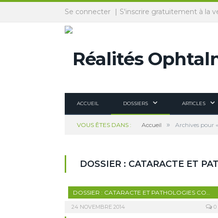
Panneau de gestion des cookies
Se connecter
S'inscrire gratuitement à la v
ACCUEIL
DOSSIERS
ARTICLES
»
VOUS ÊTES DANS :
Accueil
Archives pour «
DOSSIER : CATARACTE ET P
DOSSIER : CATARACTE ET PATHOLOGIES COMBINÉES
24 NOVEMBRE 2014
0