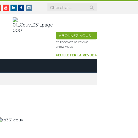
er
Google+
Youtube
Linkedin
Facebook
Instagram
ABONNEZ-VOUS
et recevez la revue
chez vous
FEUILLETER LA REVUE >