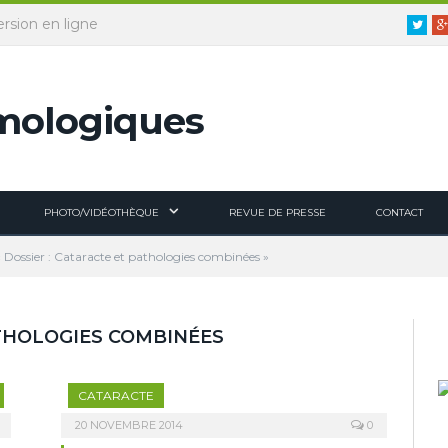
ersion en ligne
Twitt
PHOTO/VIDÉOTHÈQUE
REVUE DE PRESSE
CONTACT
 Dossier : Cataracte et pathologies combinées »
ATHOLOGIES COMBINÉES
CATARACTE
20 NOVEMBRE 2014
0