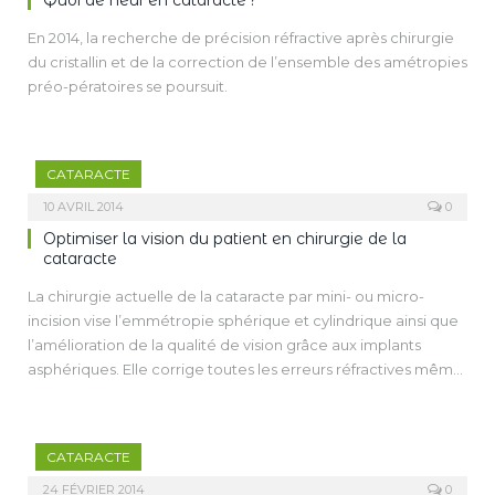
Quoi de neuf en cataracte ?
relation. La seconde permet de distinguer des longueurs
En 2014, la recherche de précision réfractive après chirurgie
d’onde utiles (fin du spectre bleu) ou, au contraire,
du cristallin et de la correction de l’ensemble des amétropies
potentiellement nocives pour la macula (phototoxicité de
préo-pératoires se poursuit.
début de spectre bleu).
Cet article a pour but de mieux appréhender la synthèse de
ces connaissances, appliquées à l’œil et à notre pratique
courante, notamment au moment de la chirurgie de la
CATARACTE
cataracte pour un choix optimal d’implant blanc ou jaune.
10 AVRIL 2014
0
Optimiser la vision du patient en chirurgie de la
cataracte
La chirurgie actuelle de la cataracte par mini- ou micro-
incision vise l’emmétropie sphérique et cylindrique ainsi que
l’amélioration de la qualité de vision grâce aux implants
asphériques. Elle corrige toutes les erreurs réfractives même
la presbytie soit grâce aux implants multifocaux ou
accommodatifs, soit en augmentant la profondeur de champ
du patient opéré grâce aux implants asphériques soit enfin,
CATARACTE
plus simplement par monovision.
24 FÉVRIER 2014
0