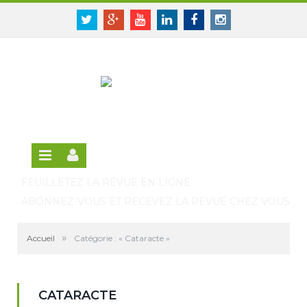
Panneau de gestion des cookies
SE CONNECTER
Twitter
Google+
Youtube
Linkedin
Facebook
Instagram
S'INSCRIRE GRATUITEMENT À LA VERSION EN
LIGNE
FEUILLETEZ LA REVUE EN LIGNE
ABONNEZ-VOUS ET RECEVEZ LA REVUE CHEZ VOUS
»
Accueil
Catégorie : « Cataracte »
CATARACTE