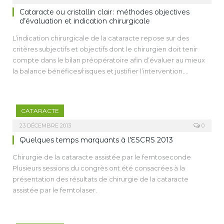
Cataracte ou cristallin clair : méthodes objectives
d’évaluation et indication chirurgicale
L’indication chirurgicale de la cataracte repose sur des
critères subjectifs et objectifs dont le chirurgien doit tenir
compte dans le bilan préopératoire afin d’évaluer au mieux
la balance bénéfices/risques et justifier l’intervention.
L’Optical Quality Analysis System (OQAS/HD Analyzer) est un
nouvel outil permettant une mesure objective de la diffusion
lumineuse oculaire qui peut être utilisé pour faire la
CATARACTE
distinction entre un cristallin clair et une cataracte débutante.
L’OQAS fournit par conséquent des données utiles à
23 DÉCEMBRE 2013
0
l’évaluation objective du projet thérapeutique.
Quelques temps marquants à l’ESCRS 2013
Chirurgie de la cataracte assistée par le femtoseconde
Plusieurs sessions du congrès ont été consacrées à la
présentation des résultats de chirurgie de la cataracte
assistée par le femtolaser.