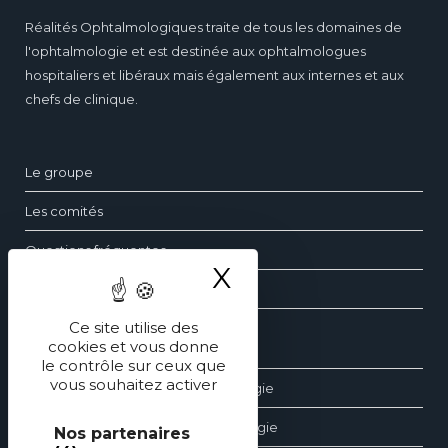
Réalités Ophtalmologiques traite de tous les domaines de
l'ophtalmologie et est destinée aux ophtalmologues
hospitaliers et libéraux mais également aux internes et aux
chefs de clinique.
Le groupe
Les comités
Questions fréquentes
X
Masquer le ba
Contact
Ce site utilise des
cookies et vous donne
Les dossiers d’ophtalmologie
le contrôle sur ceux que
vous souhaitez activer
Les revues générales d’ophtalmologie
Les éditions spéciales d’ophtalmologie
Nos partenaires