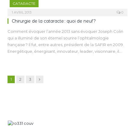
CATARACTE
1 AVRIL 2013
0
Chirurgie de la cataracte : quoi de neuf ?
Comment évoquer l’année 2013 sans évoquer Joseph Colin
qui a illuminé de son éternel sourire l’ophtalmologie
française ? Il fut, entre autres, président de la SAFIR en 2009.
Energétique, énergisant, innovateur, leader, visionnaire, il
nous laisse un souvenir marquant et demeurera un exemple
d’abnégation et de dévouement à l’ophtalmologie. Nous
pensons à sa famille.
Suivant
1
2
3