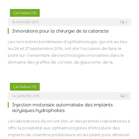
CATARACTE
16 JANVIER 2015
0
Innovations pour la chirurgie de la cataracte
Les rencontres bordelaises d’ophtalmologie, qui ont eu lieu
les 26 et 27 septembre 2014, ont été l’occasion de faire le
point sur -l’ensemble des technologies innovantes dans le
domaine des greffes de cornée, du glaucome, de la
chirurgie réfractive et de la cataracte. En ce qui concerne la
cataracte, les innovations sont particulièrement importantes
et d’actualité avec l’arrivée des lasers femtosecondes qui
CATARACTE
pourraient permettre une chirurgie plus précise et
reproductible par une automatisation accrue de l’acte
14 JANVIER 2015
0
chirurgical. Par ailleurs la technologie des implants connaît
Injection motorisée automatisée des implants
également des développements importants afin
acryliques hydrophobes
d’accompagner l’évolution récente des techniques
Les laboratoires Alcon ont été un des premiers laboratoires à
chirurgicales et améliorer encore les résultats visuels et
offrir la possibilité aux ophtalmologistes d’introduire des
anatomiques de nos patients. Le symposium, organisé par le
implants de chambre postérieure en les pliant pour diminuer
laboratoire AMO, a été l’occasion de faire un focus sur la