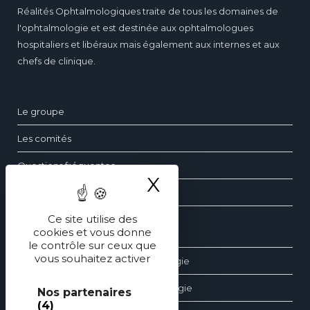
Réalités Ophtalmologiques traite de tous les domaines de
l'ophtalmologie et est destinée aux ophtalmologues
hospitaliers et libéraux mais également aux internes et aux
chefs de clinique.
Le groupe
Les comités
Questions fréquentes
X
Masquer le ba
Contact
Ce site utilise des
cookies et vous donne
Les dossiers d’ophtalmologie
le contrôle sur ceux que
vous souhaitez activer
Les revues générales d’ophtalmologie
Les éditions spéciales d’ophtalmologie
Nos partenaires
(4)