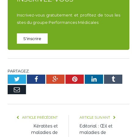
Inscrivez-vous gratuitement et profitez de tous les
sites du groupe Performances Médicales
S'inscrire
PARTAGEZ.
Twitter
Facebook
Google+
Pinterest
LinkedIn
Tumblr
E-
mail
ARTICLE PRÉCÉDENT
ARTICLE SUIVANT
Kératites et
Editorial : Œil et
maladies de
maladies de