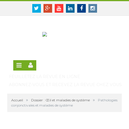
Panneau de gestion des cookies
SE CONNECTER
Twitter
Google+
Youtube
Linkedin
Facebook
Instagram
S'INSCRIRE GRATUITEMENT À LA VERSION EN
LIGNE
FEUILLETEZ LA REVUE EN LIGNE
ABONNEZ-VOUS ET RECEVEZ LA REVUE CHEZ VOUS
»
»
Accueil
Dossier : Œil et maladies de système
Pathologies
conjonctivales et maladies de système