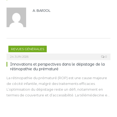
A. BARJOL
REVUES GÉNÉRALES
24 JUIN 2026
0
Innovations et perspectives dans le dépistage de la
rétinopathie du prématuré
La rétinopathie du prématuré (ROP) est une cause majeure
de cécité infantile, malgré des traitements efficaces.
L’optimisation du dépistage reste un défi, notamment en
termes de couverture et d’accessibilité. La télémédecine et
l’intelligence artificielle (IA) offrent des perspectives
prometteuses pour améliorer la détection et la prise en
charge de la maladie. L’IA, en particulier, joue un rôle