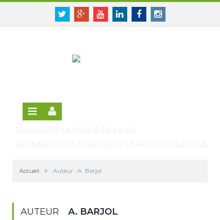
Panneau de gestion des cookies
SE CONNECTER
Twitter
Google+
Youtube
Linkedin
Facebook
Instagram
S'INSCRIRE GRATUITEMENT À LA VERSION EN
LIGNE
FEUILLETEZ LA REVUE EN LIGNE
ABONNEZ-VOUS ET RECEVEZ LA REVUE CHEZ VOUS
»
Accueil
Auteur : A. Barjol
AUTEUR
A. BARJOL