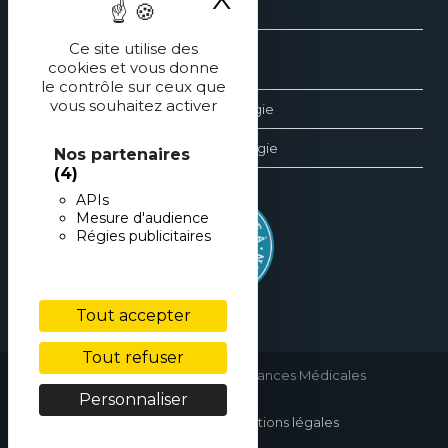
Contact
Ce site utilise des
cookies et vous donne
Les dossiers d’ophtalmologie
le contrôle sur ceux que
vous souhaitez activer
Les revues générales d’ophtalmologie
Les éditions spéciales d’ophtalmologie
Nos partenaires
(4)
APIs
Mesure d'audience
Régies publicitaires
Tout accepter
Tout refuser
copyright © 2026 • Performances Médicales
Personnaliser
Charte du site
Mentions légales