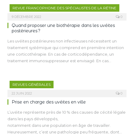
TNFα, anti-IL6). En cas d’uvéite unilatérale non antérieure non
REVUE FRANCOPHONE DES SPÉCIALISTES DE LA RÉTINE
infectieuse nécessitant un traitement de fond, l’Iluvien est à
considérer. Des traitements novateurs sont en cours de
9 DÉCEMBRE 2022
0
développement comme les injections supra-choroïdiennes
Quand proposer une biothérapie dans les uvéites
ou la thérapie génique non virale.
postérieures ?
Les uvéites postérieures non infectieuses nécessitent un
traitement systémique qui comprend en première intention
une corticothérapie. En cas de corticodépendance, un
traitement immunosuppresseur est envisagé. En cas
d’inefficacité, une biothérapie est envisagée, principalement
les anti-TNF. Dans la maladie de Behçet ou les vascularites
sévères engageant le pronostic visuel, les anti-TNF sont
REVUES GÉNÉRALES
introduits d’emblée. Le tocilizumab est très efficace pour les
œdèmes maculaires inflammatoires réfractaires.
22 JUIN 2022
0
Prise en charge des uvéites en ville
L’uvéite représente près de 10 % des causes de cécité légale
dans les pays développés,
notamment dans une population en âge de travailler.
Heureusement, c’est une pathologie peu fréquente, dont