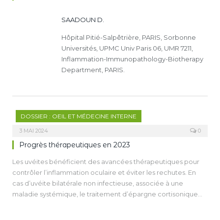
SAADOUN D.
Hôpital Pitié-Salpêtrière, PARIS, Sorbonne
Universités, UPMC Univ Paris 06, UMR 7211,
Inflammation-Immunopathology-Biotherapy
Department, PARIS.
DOSSIER : OEIL ET MÉDECINE INTERNE
3 MAI 2024
0
Progrès thérapeutiques en 2023
Les uvéites bénéficient des avancées thérapeutiques pour
contrôler l’inflammation oculaire et éviter les rechutes. En
cas d’uvéite bilatérale non infectieuse, associée à une
maladie systémique, le traitement d’épargne cortisonique
peut être choisi parmi des immunosuppresseurs,
immunomodulateurs (Interferon-α) ou des biothérapies (anti-