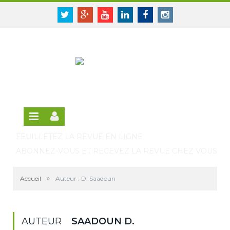
Panneau de gestion des cookies
SE CONNECTER
Twitter
Google+
Youtube
Linkedin
Facebook
Instagram
S'INSCRIRE GRATUITEMENT À LA VERSION EN
LIGNE
FEUILLETEZ LA REVUE EN LIGNE
ABONNEZ-VOUS ET RECEVEZ LA REVUE CHEZ VOUS
»
Accueil
Auteur : D. Saadoun
AUTEUR
SAADOUN D.