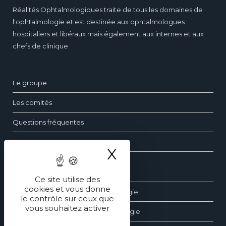
Réalités Ophtalmologiques traite de tous les domaines de
l'ophtalmologie et est destinée aux ophtalmologues
hospitaliers et libéraux mais également aux internes et aux
chefs de clinique.
Le groupe
Les comités
Questions fréquentes
Contact
X
Masquer le ba
Les dossiers d’ophtalmologie
Ce site utilise des
cookies et vous donne
Les revues générales d’ophtalmologie
le contrôle sur ceux que
vous souhaitez activer
Les éditions spéciales d’ophtalmologie