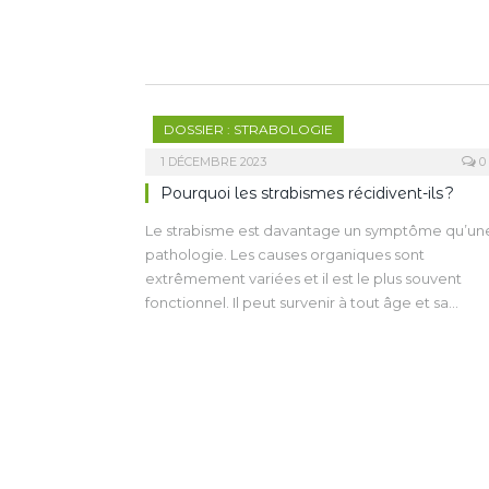
DOSSIER : STRABOLOGIE
1 DÉCEMBRE 2023
0
Pourquoi les strabismes récidivent-ils ?
Le strabisme est davantage un symptôme qu’un
pathologie. Les causes organiques sont
extrêmement variées et il est le plus souvent
fonctionnel. Il peut survenir à tout âge et sa
physio­pathologie reste en partie à découvrir. La
typologie est sujette à controverse : la concepti
germanique du strabisme divergent intermittent
diffère de celle des Anglo-Saxons, le syndrome
de monofixation n’existe qu’outre-Atlantique.
Enfin, l’étude du risque de récidive sous-entend
des études à très long terme et la rigueur