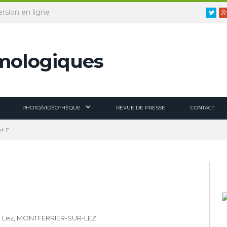
ersion en ligne
Twitt
PHOTO/VIDÉOTHÈQUE
REVUE DE PRESSE
CONTACT
t E.
u Lez, MONTFERRIER-SUR-LEZ.