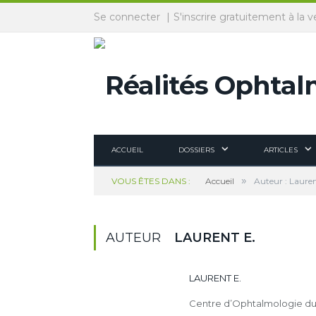
Panneau de gestion des cookies
Se connecter
S'inscrire gratuitement à la v
ACCUEIL
DOSSIERS
ARTICLES
»
VOUS ÊTES DANS :
Accueil
Auteur : Lauren
AUTEUR
LAURENT E.
LAURENT E.
Centre d’Ophtalmologie d