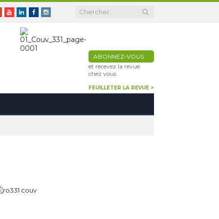
er
Google+
Youtube
Linkedin
Facebook
Instagram
ABONNEZ-VOUS
et recevez la revue
chez vous
FEUILLETER LA REVUE >