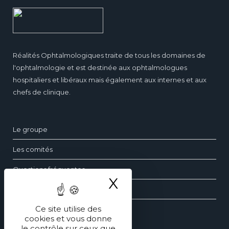
Réalités Ophtalmologiques traite de tous les domaines de
l'ophtalmologie et est destinée aux ophtalmologues
hospitaliers et libéraux mais également aux internes et aux
chefs de clinique.
Le groupe
Les comités
Questions fréquentes
X
Masquer le ba
Contact
Ce site utilise des
cookies et vous donne
Les dossiers d’ophtalmologie
le contrôle sur ceux que