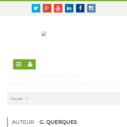
Panneau de gestion des cookies
SE CONNECTER
Twitter
Google+
Youtube
Linkedin
Facebook
Instagram
S'INSCRIRE GRATUITEMENT À LA VERSION EN
LIGNE
FEUILLETEZ LA REVUE EN LIGNE
ABONNEZ-VOUS ET RECEVEZ LA REVUE CHEZ VOUS
»
Accueil
AUTEUR
G. QUERQUES