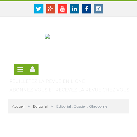
Panneau de gestion des cookies
SE CONNECTER
Twitter
Google+
Youtube
Linkedin
Facebook
Instagram
S'INSCRIRE GRATUITEMENT À LA VERSION EN
LIGNE
FEUILLETEZ LA REVUE EN LIGNE
ABONNEZ-VOUS ET RECEVEZ LA REVUE CHEZ VOUS
»
»
Accueil
Editorial
Éditorial : Dossier : Glaucome