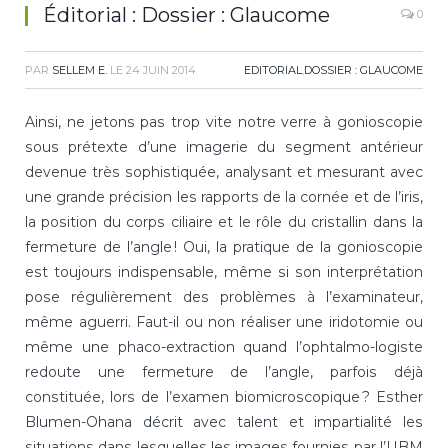
Éditorial : Dossier : Glaucome
0
PAR
SELLEM E.
LE
24 JUIN 2014
EDITORIAL
,
DOSSIER : GLAUCOME
Ainsi, ne jetons pas trop vite notre verre à gonioscopie
sous prétexte d’une imagerie du segment antérieur
devenue très sophistiquée, analysant et mesurant avec
une grande précision les rapports de la cornée et de l’iris,
la position du corps ciliaire et le rôle du cristallin dans la
fermeture de l’angle ! Oui, la pratique de la gonioscopie
est toujours indispensable, même si son interprétation
pose régulièrement des problèmes à l’examinateur,
même aguerri. Faut-il ou non réaliser une iridotomie ou
même une phaco-extraction quand l’ophtalmo-logiste
redoute une fermeture de l’angle, parfois déjà
constituée, lors de l’examen biomicroscopique ? Esther
Blumen-Ohana décrit avec talent et impartialité les
situations dans lesquelles les images fournies par l’UBM