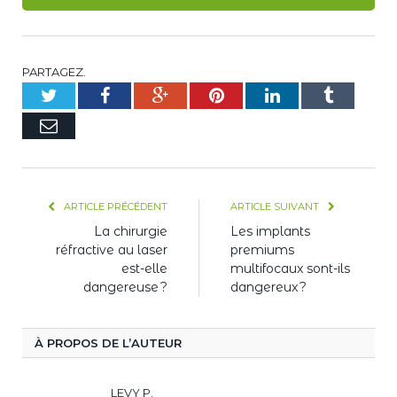
PARTAGEZ.
Twitter
Facebook
Google+
Pinterest
LinkedIn
Tumblr
E-
mail
ARTICLE PRÉCÉDENT
ARTICLE SUIVANT
La chirurgie
Les implants
réfractive au laser
premiums
est-elle
multifocaux sont-ils
dangereuse ?
dangereux ?
À PROPOS DE L’AUTEUR
LEVY P.