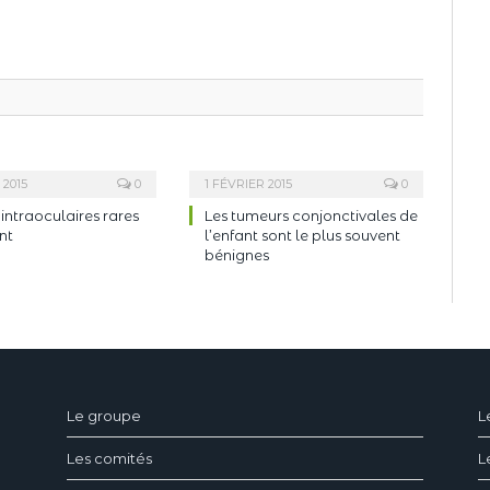
 2015
0
1 FÉVRIER 2015
0
intraoculaires rares
Les tumeurs conjonctivales de
nt
l’enfant sont le plus souvent
bénignes
ndeau des cookies
Le groupe
L
Les comités
L