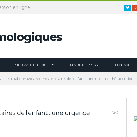
ersion en ligne
Twitt
PHOTO/VIDÉOTHÈQUE
REVUE DE PRESSE
CONTACT
»
Les rhabdomyosarcomes orbitaires de l’enfant : une urgence thérapeutique
res de l’enfant : une urgence
0