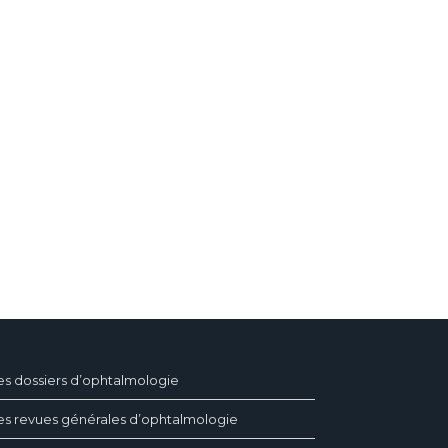
es dossiers d’ophtalmologie
es revues générales d’ophtalmologie