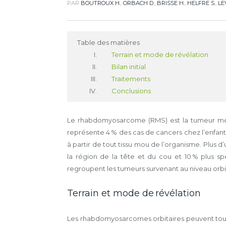
PAR
BOUTROUX H.
,
ORBACH D.
,
BRISSE H.
,
HELFRE S.
,
LE
Table des matières
Terrain et mode de révélation
Bilan initial
Traitements
Conclusions
Le rhabdomyosarcome (RMS) est la tumeur més
représente 4 % des cas de cancers chez l’enfant [
à partir de tout tissu mou de l’organisme. Plus 
la région de la tête et du cou et 10 % plus sp
regroupent les tumeurs survenant au niveau orbit
Terrain et mode de révélation
Les rhabdomyosarcomes orbitaires peuvent touc