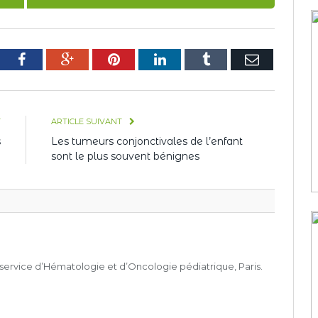
tter
Facebook
Google+
Pinterest
LinkedIn
Tumblr
E-
mail
T
ARTICLE SUIVANT
s
Les tumeurs conjonctivales de l’enfant
e
sont le plus souvent bénignes
service d’Hématologie et d’Oncologie pédiatrique, Paris.