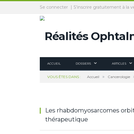
Panneau de gestion des cookies
Se connecter
S'inscrire gratuitement à la v
ACCUEIL
DOSSIERS
ARTICLES
»
VOUS ÊTES DANS :
Accueil
Cancerologie
Les rhabdomyosarcomes orbitai
thérapeutique