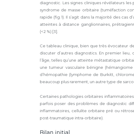
diagnostic. Les signes cliniques révélateurs les
syndrome de masse orbitaire (tuméfaction conj
rapide (fig. 1). Il s’agit dans la majorité des c
atteintes à distance ganglionnaires, prétragie
(< 2 %) [3].
Ce tableau clinique, bien que très évocateur 
discuter d’autres diagnostics. En premier lieu,
l’âge, telles qu’une atteinte métastatique orbi
une tumeur vasculaire bénigne (hémangiome c
d’hémopathie (lymphome de Burkitt, chlorome
beaucoup plus rarement, un autre type de sarco
Certaines pathologies orbitaires inflammatoires
parfois poser des problèmes de diagnostic di
inflammatoires, cellulite orbitaire pré ou ré
post-traumatique intra-orbitaire).
Bilan initial