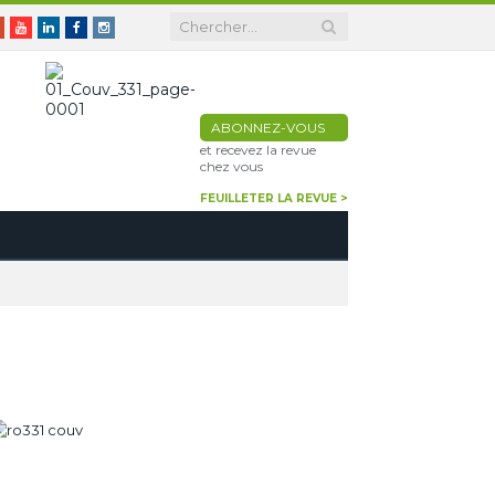
er
Google+
Youtube
Linkedin
Facebook
Instagram
ABONNEZ-VOUS
et recevez la revue
chez vous
FEUILLETER LA REVUE >