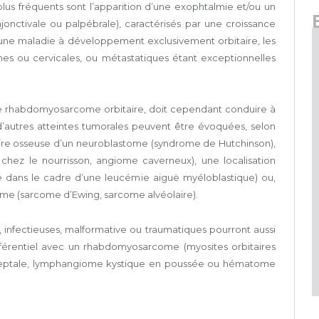
 plus fréquents sont l’apparition d’une exophtalmie et/ou un
onctivale ou palpébrale), caractérisés par une croissance
as d’une maladie à développement exclusivement orbitaire, les
nnes ou cervicales, ou métastatiques étant exceptionnelles
de rhabdomyosarcome orbitaire, doit cependant conduire à
 d’autres atteintes tumorales peuvent être évoquées, selon
taire osseuse d’un neuroblastome (syndrome de Hutchinson),
hez le nourrisson, angiome caverneux), une localisation
 dans le cadre d’une leucémie aiguë myéloblastique) ou,
me (sarcome d’Ewing, sarcome alvéolaire).
, infectieuses, malformative ou traumatiques pourront aussi
fférentiel avec un rhabdomyosarcome (myosites orbitaires
troseptale, lymphangiome kystique en poussée ou hématome