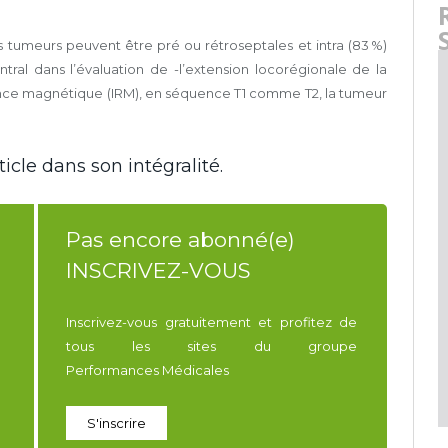
ces tumeurs peuvent être pré ou rétroseptales et intra (83 %)
ntral dans l’évaluation de -l’extension locorégionale de la
ance magnétique (IRM), en séquence T1 comme T2, la tumeur
icle dans son intégralité.
Pas encore abonné(e)
INSCRIVEZ-VOUS
Inscrivez-vous gratuitement et profitez de
tous les sites du groupe
Performances Médicales
S'inscrire