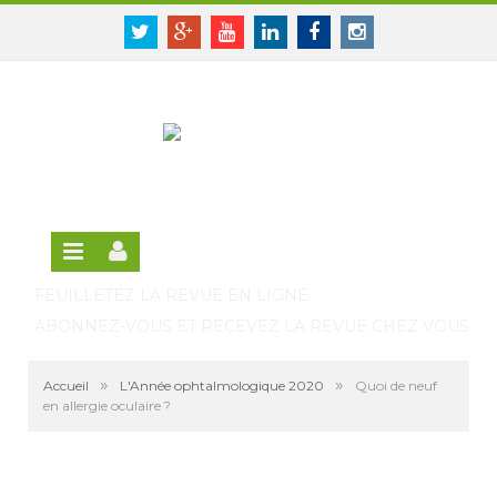
Panneau de gestion des cookies
SE CONNECTER
Twitter
Google+
Youtube
Linkedin
Facebook
Instagram
S'INSCRIRE GRATUITEMENT À LA VERSION EN
LIGNE
FEUILLETEZ LA REVUE EN LIGNE
ABONNEZ-VOUS ET RECEVEZ LA REVUE CHEZ VOUS
»
»
Accueil
L'Année ophtalmologique 2020
Quoi de neuf
en allergie oculaire ?