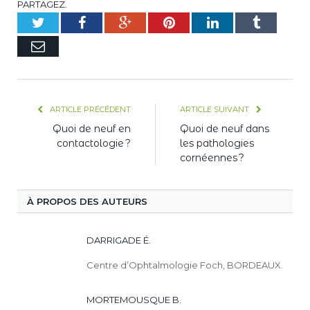
PARTAGEZ.
Twitter
Facebook
Google+
Pinterest
LinkedIn
Tumblr
E-
mail
ARTICLE PRÉCÉDENT
ARTICLE SUIVANT
Quoi de neuf en
Quoi de neuf dans
contactologie ?
les pathologies
cornéennes ?
À PROPOS DES AUTEURS
DARRIGADE É.
Centre d’Ophtalmologie Foch, BORDEAUX.
MORTEMOUSQUE B.