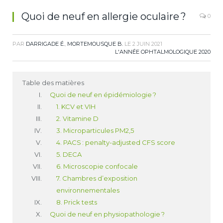
Quoi de neuf en allergie oculaire ?
0
PAR
DARRIGADE É.
,
MORTEMOUSQUE B.
LE
2 JUIN 2021
L'ANNÉE OPHTALMOLOGIQUE 2020
Table des matières
Quoi de neuf en épidémiologie ?
1. KCV et VIH
2. Vitamine D
3. Microparticules PM2,5
4. PACS : penalty-adjusted CFS score
5. DECA
6. Microscopie confocale
7. Chambres d’exposition
environnementales
8. Prick tests
Quoi de neuf en physiopathologie ?