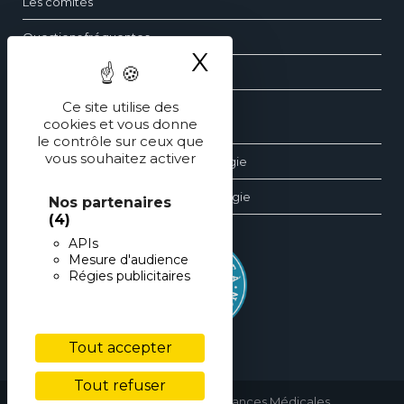
Les comités
Questions fréquentes
X
Masquer le ba
Contact
Ce site utilise des
cookies et vous donne
Les dossiers d’ophtalmologie
le contrôle sur ceux que
vous souhaitez activer
Les revues générales d’ophtalmologie
Les éditions spéciales d’ophtalmologie
Nos partenaires
(4)
APIs
Mesure d'audience
Régies publicitaires
Tout accepter
Tout refuser
copyright © 2026 • Performances Médicales