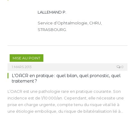
LALLEMAND P.
Service d’Ophtalmologie, CHRU,
STRASBOURG.
MISE AU POINT
1 MARS 2013
0
L’OACR en pratique : quel bilan, quel pronostic, quel
traitement ?
L’OACR est une pathologie rare en pratique courante. Son
incidence est de 1/10 000/an. Cependant, elle nécessite une
prise en charge urgente, compte tenu du risque vital lié à
une étiologie embolique, du risque de bilatéralisation lié à
une étiologie artéritique, et enfin de la très courte fenêtre
thérapeutique.