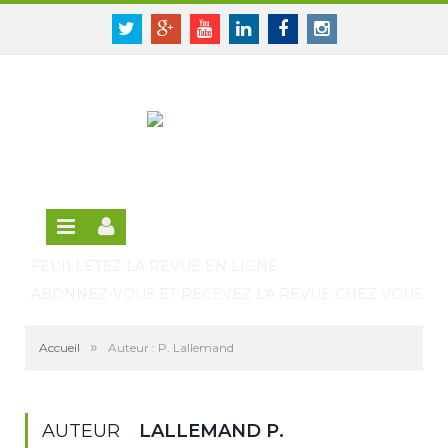
Panneau de gestion des cookies
SE CONNECTER
Twitter
Google+
Youtube
Linkedin
Facebook
Instagram
S'INSCRIRE GRATUITEMENT À LA VERSION EN
LIGNE
FEUILLETEZ LA REVUE EN LIGNE
ABONNEZ-VOUS ET RECEVEZ LA REVUE CHEZ VOUS
»
Accueil
Auteur : P. Lallemand
AUTEUR
LALLEMAND P.