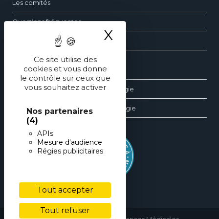
Les comités
Questions fréquentes
X
Masquer le ba
Contact
Ce site utilise des
cookies et vous donne
Les dossiers d’ophtalmologie
le contrôle sur ceux que
vous souhaitez activer
Les revues générales d’ophtalmologie
Les éditions spéciales d’ophtalmologie
Nos partenaires
(4)
APIs
Mesure d'audience
Régies publicitaires
Tout accepter
Tout refuser
copyright © 2026 • Performances Médicales