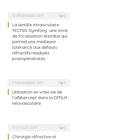
13 DÉCEMBRE 2017
0
La lentille intraoculaire
TECNIS Symfony : une zone
de focalisation étendue qui
permet une meilleure
tolérance aux défauts
réfractifs résiduels
postopératoires
7 NOVEMBRE 2017
0
Utilisation en vraie vie de
l’aflibercept dans la DMLA
néovasculaire
12 JUILLET 2017
0
Chirurgie réfractive et