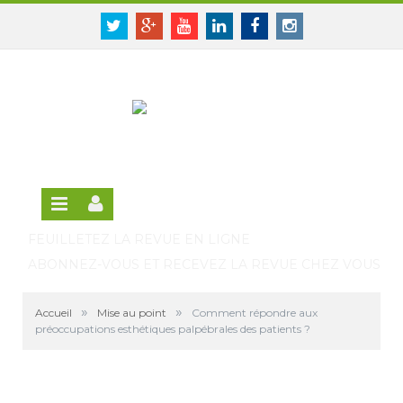
Panneau de gestion des cookies
SE CONNECTER
Twitter
Google+
Youtube
Linkedin
Facebook
Instagram
S'INSCRIRE GRATUITEMENT À LA VERSION EN
LIGNE
FEUILLETEZ LA REVUE EN LIGNE
ABONNEZ-VOUS ET RECEVEZ LA REVUE CHEZ VOUS
»
»
Accueil
Mise au point
Comment répondre aux
préoccupations esthétiques palpébrales des patients ?