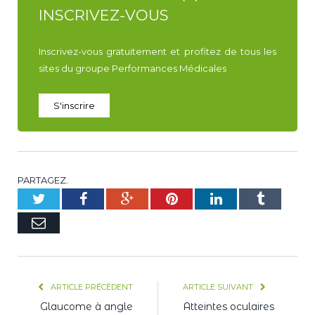
INSCRIVEZ-VOUS
Inscrivez-vous gratuitement et profitez de tous les
sites du groupe Performances Médicales
S'inscrire
PARTAGEZ.
Twitter
Facebook
Google+
Pinterest
LinkedIn
Tumblr
E-
mail
ARTICLE PRÉCÉDENT
ARTICLE SUIVANT
Glaucome à angle
Atteintes oculaires