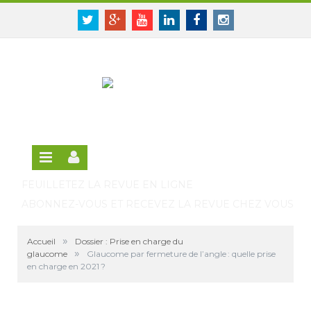
Panneau de gestion des cookies
SE CONNECTER
Twitter
Google+
Youtube
Linkedin
Facebook
Instagram
S'INSCRIRE GRATUITEMENT À LA VERSION EN
LIGNE
FEUILLETEZ LA REVUE EN LIGNE
ABONNEZ-VOUS ET RECEVEZ LA REVUE CHEZ VOUS
»
Accueil
Dossier : Prise en charge du
»
glaucome
Glaucome par fermeture de l’angle : quelle prise
en charge en 2021 ?