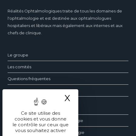
Réalités Ophtalmologiques traite de tous les domaines de
l'ophtalmologie et est destinée aux ophtalmologues
hospitaliers et libéraux mais également aux internes et aux
chefs de clinique.
Le groupe
Les comités
Questions fréquentes
Contact
X
Masquer le ba
Les dossiers d’ophtalmologie
Ce site utilise des
cookies et vous donne
Les revues générales d’ophtalmologie
le contrôle sur ceux que
vous souhaitez activer
Les éditions spéciales d’ophtalmologie