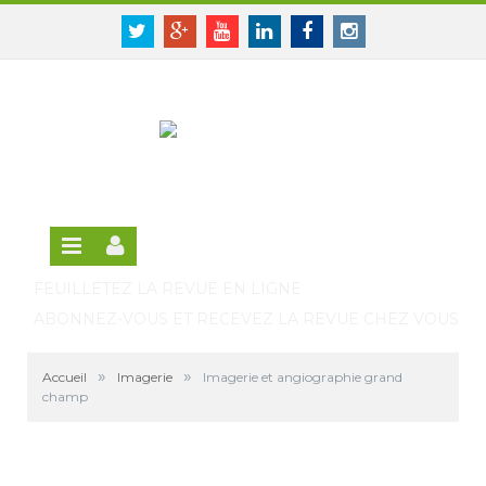
Panneau de gestion des cookies
SE CONNECTER
Twitter
Google+
Youtube
Linkedin
Facebook
Instagram
S'INSCRIRE GRATUITEMENT À LA VERSION EN
LIGNE
FEUILLETEZ LA REVUE EN LIGNE
ABONNEZ-VOUS ET RECEVEZ LA REVUE CHEZ VOUS
»
»
Accueil
Imagerie
Imagerie et angiographie grand
champ