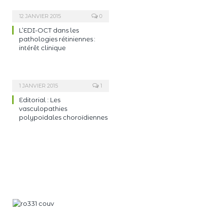
12 JANVIER 2015
0
L’EDI-OCT dans les
pathologies rétiniennes :
intérêt clinique
1 JANVIER 2015
1
Editorial : Les
vasculopathies
polypoïdales choroïdiennes