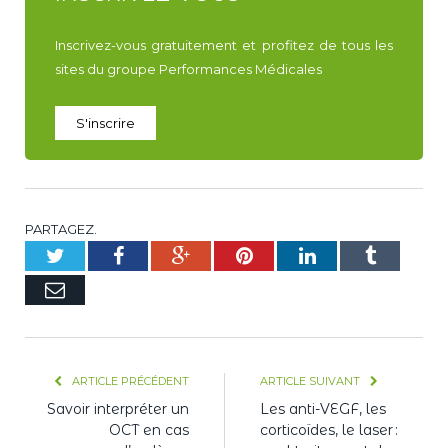
Inscrivez-vous gratuitement et profitez de tous les
sites du groupe Performances Médicales
S'inscrire
PARTAGEZ.
Twitter
Facebook
Google+
Pinterest
LinkedIn
Tumblr
E-
mail
ARTICLE PRÉCÉDENT
ARTICLE SUIVANT
Savoir interpréter un
Les anti-VEGF, les
OCT en cas
corticoïdes, le laser :