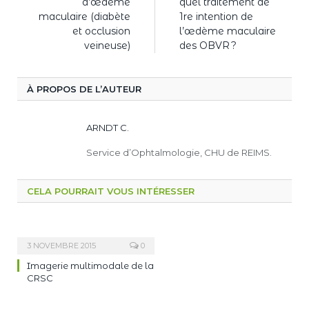
d’œdème
quel traitement de
maculaire (diabète
1re intention de
et occlusion
l’œdème maculaire
veineuse)
des OBVR ?
À PROPOS DE L’AUTEUR
ARNDT C.
Service d’Ophtalmologie, CHU de REIMS.
CELA POURRAIT VOUS INTÉRESSER
3 NOVEMBRE 2015
0
Imagerie multimodale de la
CRSC