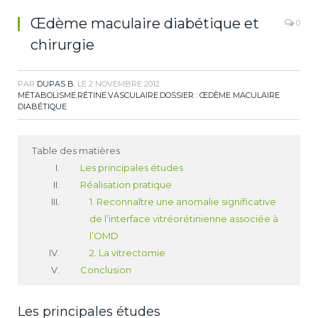
Œdème maculaire diabétique et
0
chirurgie
PAR
DUPAS B.
LE
2 NOVEMBRE 2012
MÉTABOLISME
,
RÉTINE
,
VASCULAIRE
,
DOSSIER : ŒDÈME MACULAIRE
DIABÉTIQUE
Table des matières
Les principales études
Réalisation pratique
1. Reconnaître une anomalie significative
de l’interface vitréorétinienne associée à
l’OMD
2. La vitrectomie
Conclusion
Les principales études