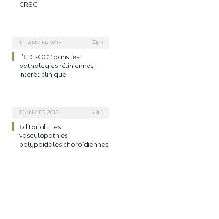
CRSC
12 JANVIER 2015
0
L’EDI-OCT dans les
pathologies rétiniennes :
intérêt clinique
1 JANVIER 2015
1
Editorial : Les
vasculopathies
polypoïdales choroïdiennes