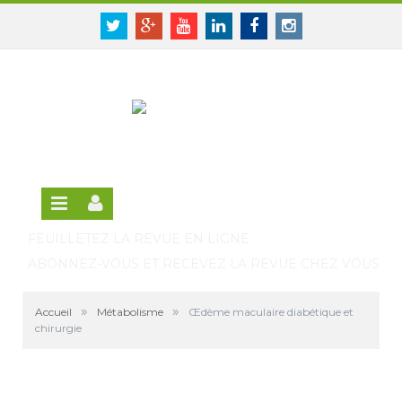
Panneau de gestion des cookies
SE CONNECTER
Twitter
Google+
Youtube
Linkedin
Facebook
Instagram
S'INSCRIRE GRATUITEMENT À LA VERSION EN
LIGNE
FEUILLETEZ LA REVUE EN LIGNE
ABONNEZ-VOUS ET RECEVEZ LA REVUE CHEZ VOUS
»
»
Accueil
Métabolisme
Œdème maculaire diabétique et
chirurgie