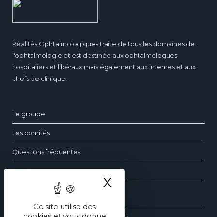
Réalités Ophtalmologiques traite de tous les domaines de
l'ophtalmologie et est destinée aux ophtalmologues
hospitaliers et libéraux mais également aux internes et aux
chefs de clinique.
Le groupe
Les comités
Questions fréquentes
Contact
X
Masquer le ba
Les dossiers d’ophtalmologie
Ce site utilise des
cookies et vous donne