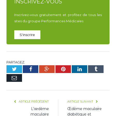
INSCRIVEZ-VOUS
Inscrivez-vous gratuitement et profitez de tous les
sites du groupe Performances Médicales
S'inscrire
PARTAGEZ.
Twitter
Facebook
Google+
Pinterest
LinkedIn
Tumblr
E-
mail
ARTICLE PRÉCÉDENT
ARTICLE SUIVANT
L’œdème
Œdème maculaire
maculaire
diabétique et