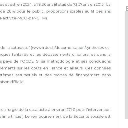
 est, en 2024, à 73,36 ans (il était de 73,57 ans en 2015). La
 de 26 % pour le public, proportions stables au fil des ans
ues-activite-MCO-par-GHM).
de la cataracte” (www.irdes.fr/documentation/syntheses-et-
tiques tarifaires et les dépassements d’honoraires dans la
es pays de l’OCDE. Si sa méthodologie et ses conclusions
 éléments sur les coûts en France et ailleurs. Ces données
 systèmes assurantiels et des modes de financement dans
son difficile.
 chirurgie de la cataracte à environ 271 € pour l’intervention
llin artificiel). Le remboursement de la Sécurité sociale est