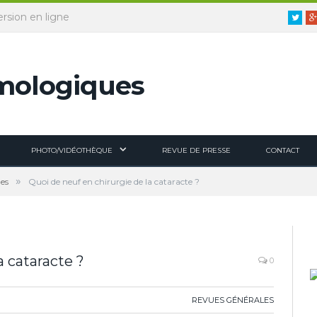
ersion en ligne
Twitt
PHOTO/VIDÉOTHÈQUE
REVUE DE PRESSE
CONTACT
»
es
Quoi de neuf en chirurgie de la cataracte ?
a cataracte ?
0
REVUES GÉNÉRALES