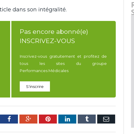
icle dans son intégralité.
Pas encore abonné(e)
INSCRIVEZ-VOUS
Inscrivez-vous gratuitement et profitez de
tous les sites du groupe
Performances Médicales
S'inscrire
tter
Facebook
Google+
Pinterest
LinkedIn
Tumblr
E-
mail