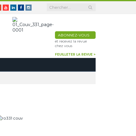
er
Google+
Youtube
Linkedin
Facebook
Instagram
ABONNEZ-VOUS
et recevez la revue
chez vous
FEUILLETER LA REVUE >