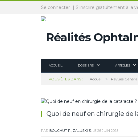
Panneau de gestion des cookies
Se connecter
S'inscrire gratuitement à la v
ACCUEIL
DOSSIERS
ARTICLES
»
VOUS ÊTES DANS :
Accueil
Revues Général
Quoi de neuf en chirurgie de l
PAR
BOUCHUT P.
,
ZALUSKI S.
LE
26 JUIN 2025