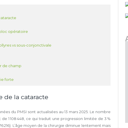
cataracte
 bloc opératoire
llyres vs sous-conjonctivale
ur de champ
ie forte
 de la cataracte
nnées du PMSI sont actualisées au 13 mars 2025. Le nombre
de 1 108 448, ce qui traduit une progression limitée de 3 %
 076 216). L’âge moyen de la chirurgie diminue lentement mais