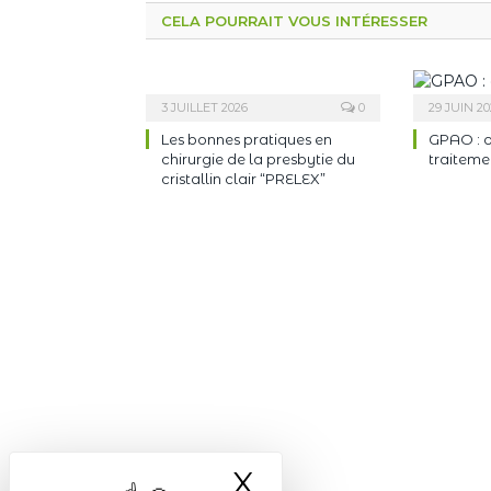
CELA POURRAIT VOUS INTÉRESSER
3 JUILLET 2026
0
29 JUIN 20
Les bonnes pratiques en
GPAO : o
chirurgie de la presbytie du
traiteme
cristallin clair “PRELEX”
X
Masquer le ba