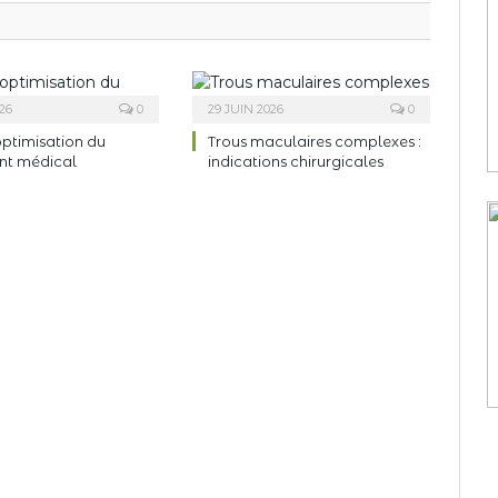
26
0
29 JUIN 2026
0
ptimisation du
Trous maculaires complexes :
nt médical
indications chirurgicales
ndeau des cookies