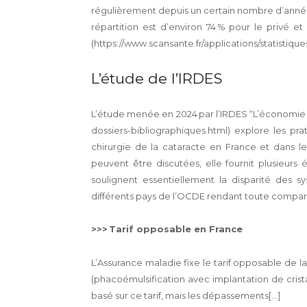
régulièrement depuis un certain nombre d’années et
répartition est d’environ 74 % pour le privé et
(https://www.scansante.fr/applications/statistiq
L’étude de l’IRDES
L’étude menée en 2024 par l’IRDES “L’économie 
dossiers-bibliographiques.html) explore les pra
chirurgie de la cataracte en France et dans l
peuvent être discutées, elle fournit plusieurs
soulignent essentiellement la disparité des
différents pays de l’OCDE rendant toute comparai
>>> Tarif opposable en France
L’Assurance maladie fixe le tarif opposable de la
(phaco­émulsification avec implantation de crista
basé sur ce tarif, mais les dépassements[...]