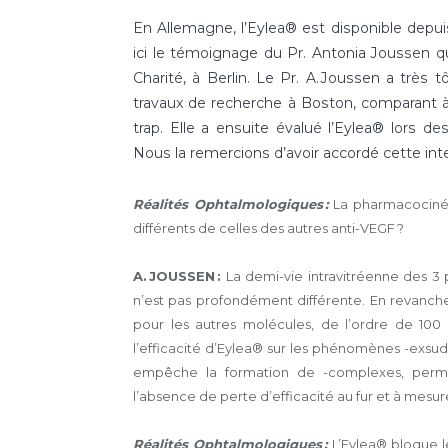
En Allemagne, l’Eylea® est disponible depuis 
ici le témoignage du Pr. Antonia Joussen qu
Charité, à Berlin. Le Pr. A. Joussen a très 
travaux de recherche à Boston, comparant 
trap. Elle a ensuite évalué l’Eylea® lors de
Nous la remercions d’avoir accordé cette int
Réalités Ophtalmologiques :
La pharmacocinéti
différents de celles des autres anti-VEGF ?
A. JOUSSEN :
La demi-vie intravitréenne des 3 p
n’est pas profondément différente. En revanche
pour les autres molécules, de l’ordre de 100 
l’efficacité d’Eylea® sur les phénomènes -exsuda
empêche la formation de -complexes, permet 
l’absence de perte d’efficacité au fur et à mesur
Réalités Ophtalmologiques :
L’Eylea® bloque l