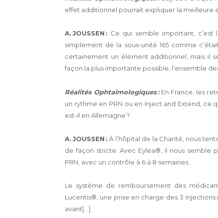
effet additionnel pourrait expliquer la meilleure 
A. JOUSSEN :
Ce qui semble important, c’est 
simplement de la sous-unité 165 comme c’était
certainement un élément additionnel, mais il se
façon la plus importante possible, l’ensemble de
Réalités Ophtalmologiques :
En France, les ret
un rythme en PRN ou en Inject and Extend, ce qui
est-il en Allemagne ?
A. JOUSSEN :
À l’hôpital de la Charité, nous tent
de façon stricte. Avec Eylea®, il nous semble p
PRN, avec un contrôle à 6 à 8 semaines.
Le système de remboursement des médicament
Lucentis®, une prise en charge des 3 injections int
avant[...]