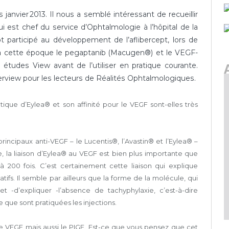
janvier 2013. Il nous a semblé intéressant de recueillir
i est chef du service d’Ophtalmologie à l’hôpital de la
tôt participé au développement de l’aflibercept, lors de
à cette époque le pegaptanib (Macugen®) et le VEGF-
s études View avant de l’utiliser en pratique courante.
erview pour les lecteurs de Réalités Ophtalmologiques.
que d’Eylea® et son affinité pour le VEGF sont-elles très
rincipaux anti-VEGF – le Lucentis®, l’Avastin® et l’Eylea® –
, la liaison d’Eylea® au VEGF est bien plus importante que
à 200 fois. C’est certainement cette liaison qui explique
tifs. Il semble par ailleurs que la forme de la molécule, qui
-d’expliquer -l’absence de tachyphylaxie, c’est-à-dire
e que sont pratiquées les injections.
e VEGF mais aussi le PIGF. Est-ce que vous pensez que cet