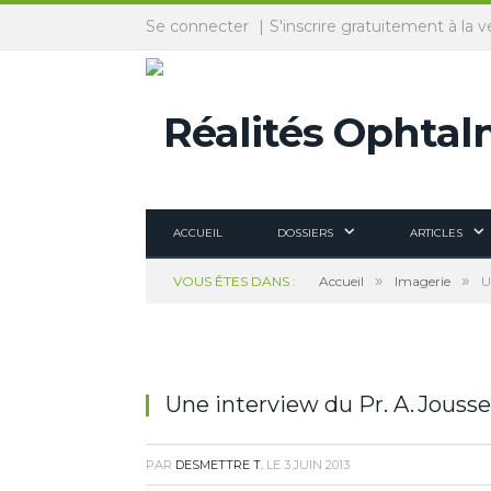
Panneau de gestion des cookies
Se connecter
S'inscrire gratuitement à la v
ACCUEIL
DOSSIERS
ARTICLES
»
»
VOUS ÊTES DANS :
Accueil
Imagerie
U
Une interview du Pr. A. Jouss
PAR
DESMETTRE T.
LE
3 JUIN 2013