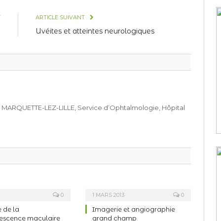
T
ARTICLE SUIVANT
e
Uvéites et atteintes neurologiques
, MARQUETTE-LEZ-LILLE, Service d’Ophtalmologie, Hôpital
0
1 MARS 2013
0
 de la
Imagerie et angiographie
escence maculaire
grand champ