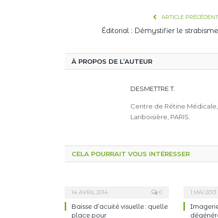
ARTICLE PRÉCÉDEN
Éditorial : Démystifier le strabism
À PROPOS DE L’AUTEUR
DESMETTRE T.
Centre de Rétine Médicale
Lariboisière, PARIS.
CELA POURRAIT VOUS INTÉRESSER
14 AVRIL 2014
0
1 MAI 2013
Baisse d’acuité visuelle : quelle
Imagerie
place pour
dégénér