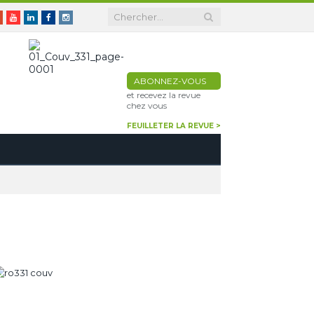
er
Google+
Youtube
Linkedin
Facebook
Instagram
ABONNEZ-VOUS
et recevez la revue
chez vous
FEUILLETER LA REVUE >