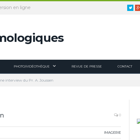
ersion en ligne
Twitt
PHOTO/VIDÉOTHÈQUE
REVUE DE PRESSE
CONTACT
ne interview du Pr. A. Joussen
en
0
IMAGERIE