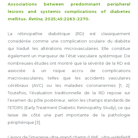
Associations between predominant peripheral
lesions and systemic complications of diabetes
mellitus.
Retina
, 2025;45:2263-2270.
La rétinopathie diabétique (RD) est classiquement
considérée comme une complication oculaire du diabète
qui traduit les altérations microvasculaires. Elle constitue
également un marqueur de l’état vasculaire systémique. De
nombreuses études ont montré que la sévérité de la RD est
associée à un risque accru de complications
macrovasculaires, telles que les accidents vasculaires
cérébraux (AVC) ou les maladies coronariennes [1, 2].
Toutefois, l’évaluation traditionnelle de la RD repose sur
l’examen du pôle postérieur, selon les champs standards de
l’ETDRS (Early Treatment Diabetic Retinopathy Study), ce qui
laisse de côté une part importante de la pathologie
périphérique [3].
L’essor de l’imagerie ultra-grand champ (UWF,
ultra-widefield
)