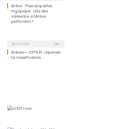
Brève : Maculopathie
myopique : rôle des
vaisseaux scléraux
perforants ?
28 MAI 2026
0
Brèves — DMLA : repenser
la classification