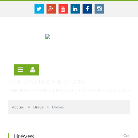
Panneau de gestion des cookies
SE CONNECTER
Twitter
Google+
Youtube
Linkedin
Facebook
Instagram
S'INSCRIRE GRATUITEMENT À LA VERSION EN
LIGNE
FEUILLETEZ LA REVUE EN LIGNE
ABONNEZ-VOUS ET RECEVEZ LA REVUE CHEZ VOUS
»
»
Accueil
Brève
Brèves
Brèves
0