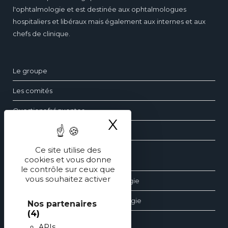
l'ophtalmologie et est destinée aux ophtalmologues
hospitaliers et libéraux mais également aux internes et aux
chefs de clinique.
Le groupe
Les comités
Questions fréquentes
X
Masquer le ba
Contact
Ce site utilise des
cookies et vous donne
Les dossiers d’ophtalmologie
le contrôle sur ceux que
vous souhaitez activer
Les revues générales d’ophtalmologie
Les éditions spéciales d’ophtalmologie
Nos partenaires
(4)
APIs