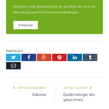
Inscrivez-vous gratuitement et profitez de tous les
sites du groupe Performances Médicales
S'inscrire
PARTAGEZ.
Twitter
Facebook
Google+
Pinterest
LinkedIn
Tumblr
E-
mail
ARTICLE PRÉCÉDENT
ARTICLE SUIVANT
Éditorial
Épidémiologie des
glaucomes