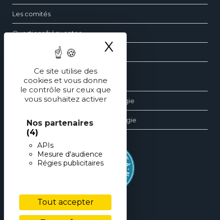
Les comités
Questions fréquentes
X
Masquer le ba
Contact
Ce site utilise des
cookies et vous donne
Les dossiers d’ophtalmologie
le contrôle sur ceux que
vous souhaitez activer
Les revues générales d’ophtalmologie
Les éditions spéciales d’ophtalmologie
Nos partenaires
(4)
APIs
Mesure d'audience
Régies publicitaires
Tout accepter