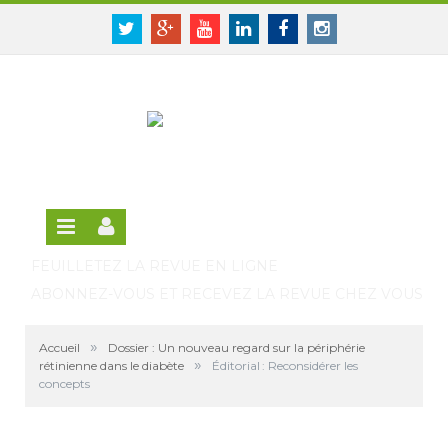
Panneau de gestion des cookies
SE CONNECTER
Twitter
Google+
Youtube
Linkedin
Facebook
Instagram
S'INSCRIRE GRATUITEMENT À LA VERSION EN
LIGNE
FEUILLETEZ LA REVUE EN LIGNE
ABONNEZ-VOUS ET RECEVEZ LA REVUE CHEZ VOUS
»
Accueil
Dossier : Un nouveau regard sur la périphérie
»
rétinienne dans le diabète
Éditorial : Reconsidérer les
concepts