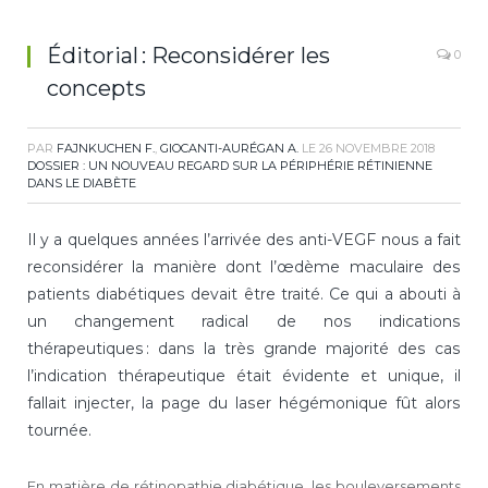
Éditorial : Reconsidérer les
0
concepts
PAR
FAJNKUCHEN F.
,
GIOCANTI-AURÉGAN A.
LE
26 NOVEMBRE 2018
DOSSIER : UN NOUVEAU REGARD SUR LA PÉRIPHÉRIE RÉTINIENNE
DANS LE DIABÈTE
Il y a quelques années l’arrivée des anti-VEGF nous a fait
reconsidérer la manière dont l’œdème maculaire des
patients diabétiques devait être traité. Ce qui a abouti à
un changement radical de nos indications
thérapeutiques : dans la très grande majorité des cas
l’indication thérapeutique était évidente et unique, il
fallait injecter, la page du laser hégémonique fût alors
tournée.
En matière de rétinopathie diabétique, les bouleversements