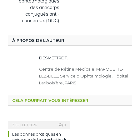
ophtalmologiques
des anticorps
conjugués anti-
cancéreux (ADC)
À PROPOS DE L’AUTEUR
DESMETTRE T.
Centre de Rétine Médicale, MARQUETTE-
LEZ-LILLE, Service d’Ophtalmologie, Hôpital
Lariboisière, PARIS.
CELA POURRAIT VOUS INTÉRESSER
3 JUILLET 2026
0
Les bonnes pratiques en
chirurgie de la presbytie du