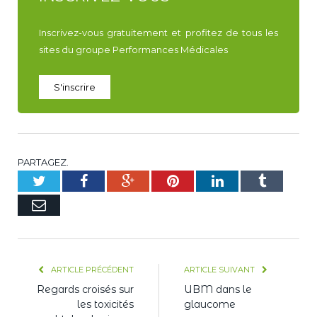
Inscrivez-vous gratuitement et profitez de tous les
sites du groupe Performances Médicales
S'inscrire
PARTAGEZ.
Twitter
Facebook
Google+
Pinterest
LinkedIn
Tumblr
E-
mail
ARTICLE PRÉCÉDENT
ARTICLE SUIVANT
Regards croisés sur
UBM dans le
les toxicités
glaucome