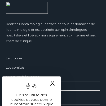
Réalités Ophtalmologiques traite de tous les domaines de
l'ophtalmologie et est destinée aux ophtalmologues
hospitaliers et libéraux mais également aux internes et aux
chefs de clinique.
Le groupe
Les comités
Questions fréquentes
X
Masquer le ba
Contact
Ce site utilise des
cookies et vous donne
Les dossiers d’ophtalmologie
le contrôle sur ceux que