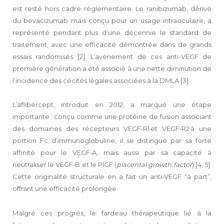
est resté hors cadre réglementaire. Le ranibizumab, dérivé
du bevacizumab mais conçu pour un usage intraoculaire, a
représenté pendant plus d’une décennie le standard de
traitement, avec une efficacité démontrée dans de grands
essais randomisés [2]. L’avènement de ces anti-VEGF de
première génération a été associé à une nette diminution de
l’incidence des cécités légales associées à la DMLA [3].
L’aflibercept, introduit en 2012, a marqué une étape
importante : conçu comme une protéine de fusion associant
des domaines des récepteurs VEGF‑R1 et VEGF‑R2 à une
portion Fc d’immunoglobuline, il se distingue par sa forte
affinité pour le VEGF‑A, mais aussi par sa capacité à
neutraliser le VEGF‑B et le PlGF (
placental growth factor
) [4, 5].
Cette originalité structurale en a fait un anti‑VEGF “à part”,
offrant une efficacité prolongée.
Malgré ces progrès, le fardeau thérapeutique lié à la