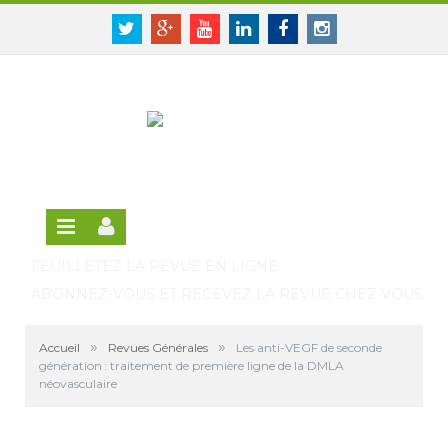
Panneau de gestion des cookies
SE CONNECTER
Twitter
Google+
Youtube
Linkedin
Facebook
Instagram
S'INSCRIRE GRATUITEMENT À LA VERSION EN
LIGNE
FEUILLETEZ LA REVUE EN LIGNE
ABONNEZ-VOUS ET RECEVEZ LA REVUE CHEZ VOUS
»
»
Accueil
Revues Générales
Les anti-VEGF de seconde
génération : traitement de première ligne de la DMLA
néovasculaire