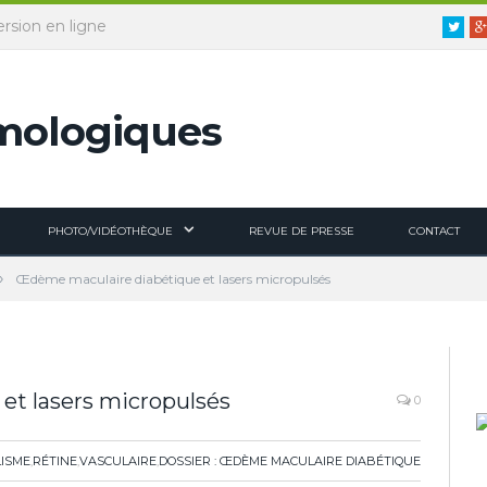
ersion en ligne
Twitt
PHOTO/VIDÉOTHÈQUE
REVUE DE PRESSE
CONTACT
»
Œdème maculaire diabétique et lasers micropulsés
t lasers micropulsés
0
ISME
,
RÉTINE
,
VASCULAIRE
,
DOSSIER : ŒDÈME MACULAIRE DIABÉTIQUE