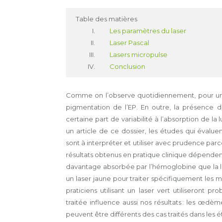
Table des matières
Les paramètres du laser
Laser Pascal
Lasers micropulse
Conclusion
Comme on l’observe quotidiennement, pour un ti
pigmentation de l’EP. En outre, la présence d
certaine part de variabilité à l’absorption de 
un article de ce dossier, les études qui évalue
sont à interpréter et utiliser avec prudence par
résultats obtenus en pratique clinique dépendent 
davantage absorbée par l’hémoglobine que la lum
un laser jaune pour traiter spécifiquement les m
praticiens utilisant un laser vert utiliseront
traitée influence aussi nos résultats : les œd
peuvent être différents des cas traités dans les 