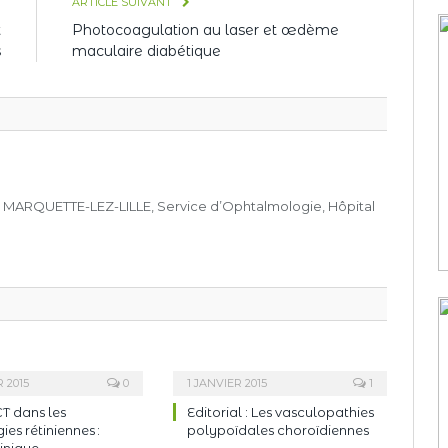
T
ARTICLE SUIVANT
t
Photocoagulation au laser et œdème
s
maculaire diabétique
, MARQUETTE-LEZ-LILLE, Service d’Ophtalmologie, Hôpital
R 2015
0
1 JANVIER 2015
1
T dans les
Editorial : Les vasculopathies
es rétiniennes :
polypoïdales choroïdiennes
linique