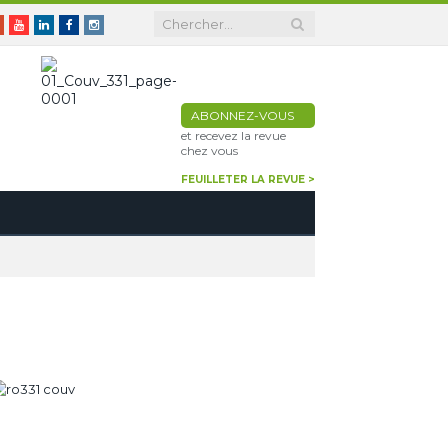
er
Google+
Youtube
Linkedin
Facebook
Instagram
ABONNEZ-VOUS
et recevez la revue
chez vous
FEUILLETER LA REVUE >