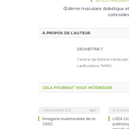
ARTICLE PRÉCÉDEN
Œdème maculaire diabétique e
corticoïde
À PROPOS DE L’AUTEUR
DESMETTRE T.
Centre de Rétine Médicale
Lariboisière, PARIS.
CELA POURRAIT VOUS INTÉRESSER
3 NOVEMBRE 2015
0
12 JANVIE
Imagerie multimodale de la
L’EDI-OC
CRSC
pathologi
intérêt c