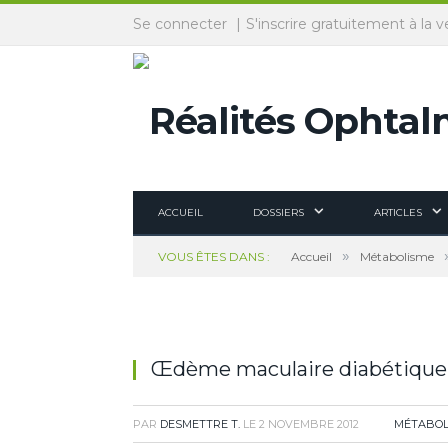
Panneau de gestion des cookies
Se connecter
S'inscrire gratuitement à la v
ACCUEIL
DOSSIERS
ARTICLES
»
VOUS ÊTES DANS :
Accueil
Métabolisme
Œdème maculaire diabétique e
PAR
DESMETTRE T.
LE
2 NOVEMBRE 2012
MÉTABOL