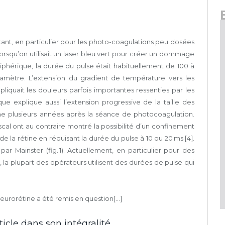
ant, en particulier pour les photo-coagulations peu dosées
orsqu’on utilisait un laser bleu vert pour créer un dommage
iphérique, la durée du pulse était habituellement de 100 à
aramètre. L’extension du gradient de température vers les
pliquait les douleurs parfois importantes ressenties par les
 explique aussi l’extension progressive de la taille des
e plusieurs années après la séance de photocoagulation.
Pascal ont au contraire montré la possibilité d’un confinement
a rétine en réduisant la durée du pulse à 10 ou 20 ms [4].
ar Mainster (fig. 1). Actuellement, en particulier pour des
la plupart des opérateurs utilisent des durées de pulse qui
urorétine a été remis en question[...]
icle dans son intégralité.