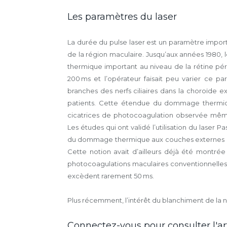
Les paramètres du laser
La durée du pulse laser est un paramètre import
de la région maculaire. Jusqu’aux années 1980, l
thermique important au niveau de la rétine pér
200 ms et l’opérateur faisait peu varier ce p
branches des nerfs ciliaires dans la choroïde ex
patients. Cette étendue du dommage thermique
cicatrices de photocoagulation observée mêm
Les études qui ont validé l’utilisation du laser 
du dommage thermique aux couches externes de l
Cette notion avait d’ailleurs déjà été montrée p
photocoagulations maculaires conventionnelles, 
excèdent rarement 50 ms.
Plus récemment, l’intérêt du blanchiment de la ne
Connectez-vous pour consulter l'art