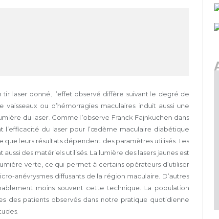
r laser donné, l’effet observé diffère suivant le degré de
e vaisseaux ou d’hémorragies maculaires induit aussi une
la lumière du laser. Comme l’observe Franck Fajnkuchen dans
nt l’efficacité du laser pour l’œdème maculaire diabétique
ce que leurs résultats dépendent des paramètres utilisés. Les
aussi des matériels utilisés. La lumière des lasers jaunes est
ière verte, ce qui permet à certains opérateurs d’utiliser
icro-anévrysmes diffusants de la région maculaire. D’autres
 probablement moins souvent cette technique. La population
èmes des patients observés dans notre pratique quotidienne
études.