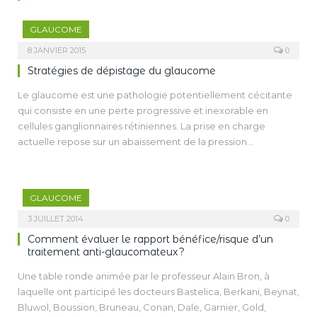
GLAUCOME
8 JANVIER 2015
0
Stratégies de dépistage du glaucome
Le glaucome est une pathologie potentiellement cécitante
qui consiste en une perte progressive et inexorable en
cellules ganglionnaires rétiniennes. La prise en charge
actuelle repose sur un abaissement de la pression
intraoculaire, pour ralentir cette mort cellulaire. On
comprend alors aisément l’intérêt et l’enjeu d’un dépistage
précoce.
GLAUCOME
Ces dernières années ont vu se développer des
technologies sophistiquées et performantes pour nous aider
3 JUILLET 2014
0
dans ce dépistage. Pour autant, peut-on accorder une totale
Comment évaluer le rapport bénéfice/risque d’un
confiance aux résultats de ces examens ? L’examen clinique
traitement anti-glaucomateux ?
garde-t-il un intérêt quelconque ? Quelle hiérarchie doit-on
Une table ronde animée par le professeur Alain Bron, à
établir face aux résultats d’examens parfois contradictoires ?
laquelle ont participé les docteurs Bastelica, Berkani, Beynat,
À qui et à quel moment faut-il proposer un traitement
Bluwol, Boussion, Bruneau, Conan, Dale, Garnier, Gold,
hypotonisant oculaire ? Des questions, et bien d’autres, que