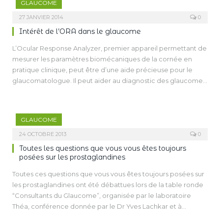
GLAUCOME
compte de l’importance de l’inflammation qui doit être
examen ophtalmologique complet et un suivi régulier, joue
traitée en parallèle. Le traitement chirurgical des glaucomes
27 JANVIER 2014
0
donc un rôle central dans le dépistage opportuniste du
secondaires aux uvéites a un taux de réussite inférieur à celui
glaucome chez les patients les plus à risque de développer
Intérêt de l’ORA dans le glaucome
du glaucome chronique à angle ouvert (GCAO).
la maladie.
L’Ocular Response Analyzer, premier appareil permettant de
mesurer les paramètres biomécaniques de la cornée en
pratique clinique, peut être d’une aide précieuse pour le
glaucomatologue. Il peut aider au diagnostic des glaucomes
débutants ou atypiques (glaucome à pression normale,
hypertonies isolées…), aider au suivi de la pression
intraoculaire chez les patients ayant des maladies
GLAUCOME
cornéennes (dystrophies cornéennes…) ou des cornées
modifiées par la chirurgie (greffe de cornée, chirurgie
24 OCTOBRE 2013
0
réfractive…) et enfin donner des indications pronostiques et
Toutes les questions que vous vous êtes toujours
de réponse au traitement.
posées sur les prostaglandines
Toutes ces questions que vous vous êtes toujours posées sur
les prostaglandines ont été débattues lors de la table ronde
“Consultants du Glaucome”, organisée par le laboratoire
Théa, conférence donnée par le Dr Yves Lachkar et à
laquelle participaient les Docteurs Ballonzoli, Bluwol, Conan,