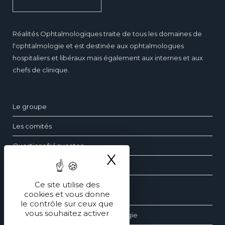
Réalités Ophtalmologiques traite de tous les domaines de
l'ophtalmologie et est destinée aux ophtalmologues
hospitaliers et libéraux mais également aux internes et aux
chefs de clinique.
Le groupe
Les comités
Questions fréquentes
X
Masquer le ba
Contact
Ce site utilise des
cookies et vous donne
Les dossiers d’ophtalmologie
le contrôle sur ceux que
vous souhaitez activer
Les revues générales d’ophtalmologie