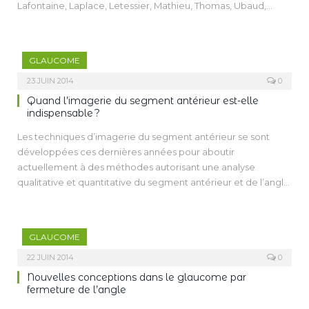
Lafontaine, Laplace, Letessier, Mathieu, Thomas, Ubaud,
nous sommes amenés à nous poser régulièrement.
Vigne et le professeur Villain, a été organisée par les
laboratoires Théa sur le thème de l’évaluation du rapport
bénéfice/risque du traitement anti-glaucomateux.
GLAUCOME
23 JUIN 2014
0
Quand l’imagerie du segment antérieur est-elle
indispensable ?
Les techniques d’imagerie du segment antérieur se sont
développées ces dernières années pour aboutir
actuellement à des méthodes autorisant une analyse
qualitative et quantitative du segment antérieur et de l’angle
iridocornéen. Ces techniques sont représentées par les OCT
de segment antérieur, comme l’OCT Visante, mais
également des OCT en spectral domain munis d’une lentille
GLAUCOME
spécifique et de l’échographie UBM. Leur apport en pratique
clinique est fondamental et n’est plus à démontrer.
22 JUIN 2014
0
Néanmoins, il nous paraissait important de souligner leurs
Nouvelles conceptions dans le glaucome par
limites et replacer leurs indications dans le contexte plus
fermeture de l’angle
global de la prise en charge d’un patient glaucomateux ou