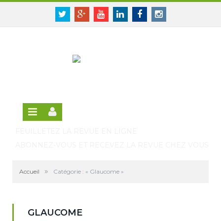
Panneau de gestion des cookies
SE CONNECTER
Twitter
Google+
Youtube
Linkedin
Facebook
Instagram
S'INSCRIRE GRATUITEMENT À LA VERSION EN
LIGNE
FEUILLETEZ LA REVUE EN LIGNE
ABONNEZ-VOUS ET RECEVEZ LA REVUE CHEZ VOUS
»
Accueil
Catégorie : « Glaucome »
GLAUCOME