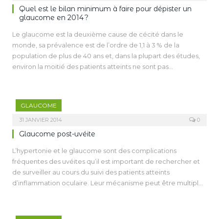
d’évolution de la maladie. Attention toutefois à ne pas oublier
Quel est le bilan minimum à faire pour dépister un
soit son mode de présentation, aigu ou chronique. Plusieurs
de réaliser un examen clinique complet.
glaucome en 2014 ?
études récentes montrent que l’exérèse du cristallin serait
une méthode permettant d’obtenir une réduction
Le glaucome est la deuxième cause de cécité dans le
pressionnelle plus importante et une meilleure acuité
monde, sa prévalence est de l’ordre de 1,1 à 3 % de la
visuelle, avec un risque de complications plus faible qu’après
population de plus de 40 ans et, dans la plupart des études,
une iridotomie.
environ la moitié des patients atteints ne sont pas
diagnostiqués.
Ce déficit dans le diagnostic est lié au caractère longtemps
asymptomatique du glaucome. Son dépistage apparaît donc
GLAUCOME
indispensable, afin de prévenir une progression vers une
altération des performances visuelles du patient et de sa
31 JANVIER 2014
0
qualité de vie, grâce à l’utilisation de traitements
Glaucome post-uvéite
hypotonisants qui ont montré leur efficacité dans l’apparition
L’hypertonie et le glaucome sont des complications
ou le développement de la maladie.
fréquentes des uvéites qu’il est important de rechercher et
À ce jour, il n’existe pas de recommandations pour le
de surveiller au cours du suivi des patients atteints
dépistage du glaucome dans la population générale, car il
d’inflammation oculaire. Leur mécanisme peut être multiple
n’existe pas de test unique présentant une sensibilité et une
et doit être analysé chez chaque patient afin d’adapter au
spécificité suffisantes, le dépistage devant probablement
mieux leur prise en charge.
associer plusieurs tests évaluant la structure du nerf optique
Le traitement médical n’est pas toujours aisé et doit tenir
et la fonction visuelle. L’ophtalmologiste, en réalisant un