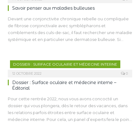
avec un médecin interniste. La prise en charge chirurgicale
Savoir penser aux maladies bulleuses
est indiquée au cas par cas selon la sévérité de l’atteinte. Il en
Devant une conjonctivite chronique rebelle ou compliquée
va de même pour l’utilisation d’agents immunosuppresseurs
de fibrose conjonctivale avec symblépharons et
ciblés.
comblements des culs-de-sac, il faut rechercher une maladie
systémique et en parti­culier une dermatose bulleuse. Si
certaines étiologies sont évidentes, comme le syndrome de
Lyell Stevens-Johnson ou l’épidermolyse bulleuse
congénitale, les dermatoses bulleuses auto-immunes
DOSSIER : SURFACE OCULAIRE ET MÉDECINE INTERNE
comme les pemphigoïdes des muqueuses peuvent poser
des problèmes diagnostiques. Nous allons voir dans cet
12 OCTOBRE 2022
0
article comment faire le diagnostic d’une atteinte oculaire
Dossier : Surface oculaire et médecine interne –
de maladie bulleuse et comment la prendre en charge.
Éditorial
Pour cette rentrée 2022, nous vous avons concocté un
dossier qui vous plongera, dès le retour des vacances, dans
les relations parfois étroites entre surface oculaire et
médecine interne. Pour cela, un panel d’experts fera le point
sur des pathologies (ou des traitements systémiques)
pourvoyeuses d’atteintes de la surface oculaire et dans