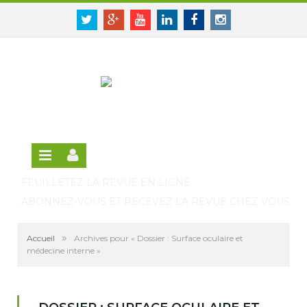
Panneau de gestion des cookies
SE CONNECTER
Twitter
Google+
Youtube
Linkedin
Facebook
Instagram
S'INSCRIRE GRATUITEMENT À LA VERSION EN
LIGNE
FEUILLETEZ LA REVUE EN LIGNE
ABONNEZ-VOUS ET RECEVEZ LA REVUE CHEZ VOUS
»
Accueil
Archives pour « Dossier : Surface oculaire et
médecine interne »