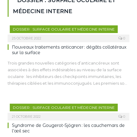
DOSSIER : SURFACE OCULAIRE ET
MÉDECINE INTERNE
DOSSIER : SURFACE OCULAIRE ET MÉDECINE INTERNE
25 OCTOBRE 2022
0
Nouveaux traitements anticancer : dégâts collatéraux
sur la surface
Trois grandes nouvelles catégories d’anticancéreux sont
associées à des effets indésirables au niveau de la surface
oculaire : les inhibiteurs des checkpoints immunitaires, les
thérapies ciblées et les immunoconjugués. Les premiers sont
responsables d’atteintes inflammatoires de la surface
oculaire, parfois intégrées dans d’authentiques maladies
auto-immunes systémiques. Les thérapies ciblées, et en
DOSSIER : SURFACE OCULAIRE ET MÉDECINE INTERNE
particulier les inhibiteurs du récepteur de l’EGF, provoquent
une toxicité de surface associant blépharite, trichomégalie
21 OCTOBRE 2022
0
et kératite pouvant progresser vers l’ulcère. Enfin, les
Syndrome de Gougerot-Sjögren : les cauchemars de
immunoconjugués, dont le développement est en plein
l’œil sec