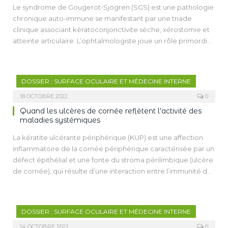
essor, sont responsables de kératopathies épithéliales
Le syndrome de Gougerot-Sjögren (SGS) est une pathologie
pseudo-microkystiques susceptibles d’entraîner une baisse
chronique auto-immune se manifestant par une triade
sévère de la vision.
clinique associant kératoconjonctivite sèche, xérostomie et
atteinte articulaire. L’ophtalmologiste joue un rôle primordial
dans le diagnostic. C’est une pathologie prédominant chez la
femme de plus de 45 ans. La sécheresse oculaire du
syndrome de Gougerot-Sjögren est souvent plus sévère que
DOSSIER : SURFACE OCULAIRE ET MÉDECINE INTERNE
les autres formes de sécheresse oculaire, avec la présence
de filaments et de KPS denses. L’infiltration lymphocytaire
18 OCTOBRE 2022
0
glandulaire et l’inflammation de la surface oculaire
Quand les ulcères de cornée reflètent l’activité des
expliquent en partie la physiopathologie de l’atteinte
maladies systémiques
ophtalmologique.
La kératite ulcérante périphérique (KUP) est une affection
L’arsenal thérapeutique à notre disposition doit permettre
inflammatoire de la cornée périphérique caractérisée par un
une prise en charge personnalisée et adaptée à chaque
défect épithélial et une fonte du stroma périlimbique (ulcère
patient. Les traitements systémiques n’ont que très peu
de cornée), qui résulte d’une interaction entre l’immunité de
d’effet sur la sécheresse oculaire secondaire au SGS.
l’hôte et la cornée périphérique. La KUP peut avoir des
causes locales ou systémiques, infectieuses ou non
infectieuses.
DOSSIER : SURFACE OCULAIRE ET MÉDECINE INTERNE
L’établissement d’un diagnostic étiologique nécessite un
bilan clinique et paraclinique minutieux réalisé conjointement
14 OCTOBRE 2022
0