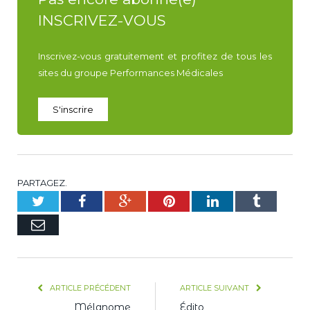
INSCRIVEZ-VOUS
Inscrivez-vous gratuitement et profitez de tous les
sites du groupe Performances Médicales
S'inscrire
PARTAGEZ.
Twitter
Facebook
Google+
Pinterest
LinkedIn
Tumblr
E-
mail
ARTICLE PRÉCÉDENT
ARTICLE SUIVANT
Mélanome
Édito