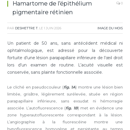
Hamartome de l’épithélium
0
pigmentaire rétinien
PAR
DESMETTRE T.
LE
1 JUIN 2026
IMAGE DU MOIS
Un patient de 50 ans, sans antécédent médical ni
ophtalmologique, est adressé pour la découverte
fortuite d’une lésion parapapillaire inférieure de l’œil droit
lors d’un examen de routine. L’acuité visuelle est
conservée, sans plainte fonctionnelle associée.
Le cliché en pseudocouleur (
fig. 1A
) montre une lésion bien
limitée, grisâtre, légèrement surélevée, située en région
parapapillaire inférieure, sans exsudat ni hémorragie
associée. L’autofluorescence (
fig. 1B
) met en évidence une
zone hyper­autofluorescente correspondant à la lésion.
L’angiographie à la fluorescéine montre une
hypofluorescence homogène et persistante au temps