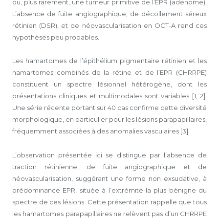
ou, plus rarement, une tumeur primitive de l’EPR (adénome).
L’absence de fuite angiographique, de décollement séreux
rétinien (DSR), et de néovascularisation en OCT-A rend ces
hypothèses peu probables.
Les hamartomes de l’épithélium pigmentaire rétinien et les
hamartomes combinés de la rétine et de l’EPR (CHRRPE)
constituent un spectre lésionnel hétérogène, dont les
présentations cliniques et multimodales sont variables [1, 2].
Une série récente portant sur 40 cas confirme cette diversité
morphologique, en particulier pour les lésions parapapillaires,
fréquemment associées à des anomalies vasculaires [3].
L’observation présentée ici se distingue par l’absence de
traction rétinienne, de fuite angiographique et de
néovascularisation, suggérant une forme non exsudative, à
prédominance EPR, située à l’extrémité la plus bénigne du
spectre de ces lésions. Cette présentation rappelle que tous
les hamartomes parapapillaires ne relèvent pas d’un CHRRPE