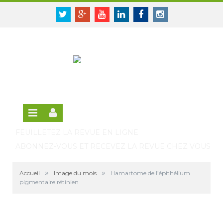
Panneau de gestion des cookies
SE CONNECTER
Twitter
Google+
Youtube
Linkedin
Facebook
Instagram
S'INSCRIRE GRATUITEMENT À LA VERSION EN
LIGNE
FEUILLETEZ LA REVUE EN LIGNE
ABONNEZ-VOUS ET RECEVEZ LA REVUE CHEZ VOUS
»
»
Accueil
Image du mois
Hamartome de l’épithélium
pigmentaire rétinien