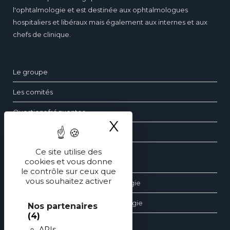
l'ophtalmologie et est destinée aux ophtalmologues
hospitaliers et libéraux mais également aux internes et aux
chefs de clinique.
Le groupe
Les comités
Questions fréquentes
X
Masquer le ba
Contact
Ce site utilise des
cookies et vous donne
Les dossiers d’ophtalmologie
le contrôle sur ceux que
vous souhaitez activer
Les revues générales d’ophtalmologie
Les éditions spéciales d’ophtalmologie
Nos partenaires
(4)
APIs