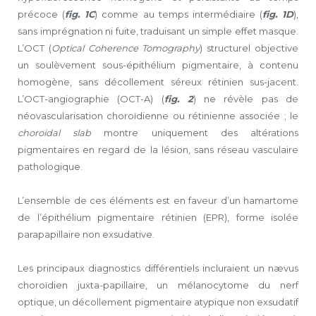
précoce (
fig. 1C
) comme au temps intermédiaire (
fig. 1D
),
sans imprégnation ni fuite, traduisant un simple effet masque.
L’OCT (
Optical Coherence Tomography
) structurel objective
un soulèvement sous-épithélium pigmentaire, à contenu
homogène, sans décollement séreux rétinien sus-jacent.
L’OCT-angiographie (OCT-A) (
fig. 2
) ne révèle pas de
néovascularisation choroïdienne ou rétinienne associée ; le
choroidal slab
montre uniquement des altérations
pigmentaires en regard de la lésion, sans réseau vasculaire
pathologique.
L’ensemble de ces éléments est en faveur d’un hamartome
de l’épithélium pigmentaire rétinien (EPR), forme isolée
parapapillaire non exsudative.
Les principaux diagnostics différentiels incluraient un nævus
choroïdien juxta-­papillaire, un mélanocytome du nerf
optique, un décollement pigmentaire atypique non exsudatif