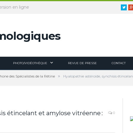
ersion en ligne
Twitt
PHOTO/VIDÉOTHÈQUE
REVUE DE PRESSE
CONTACT
»
ne des Spécialistes de la Rétine
Hyalopathie astéroïde, synchisis étincelan
is étincelant et amylose vitréenne :
0