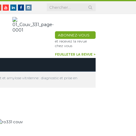
er
Google+
Youtube
Linkedin
Facebook
Instagram
ABONNEZ-VOUS
et recevez la revue
chez vous
FEUILLETER LA REVUE >
t et amylose vitréenne : diagnostic et prise en