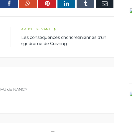
tter
Facebook
Google+
Pinterest
LinkedIn
Tumblr
E-
mail
T
ARTICLE SUIVANT
t
Les conséquences choriorétiniennes d’un
r
syndrome de Cushing
 CHU de NANCY.