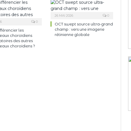
26 MAI 2026
0
26
0
OCT swept source ultra-grand
champ : vers une imagerie
ifférencier les
rétinienne globale
eaux choroïdiens
toires des autres
eaux choroïdiens ?