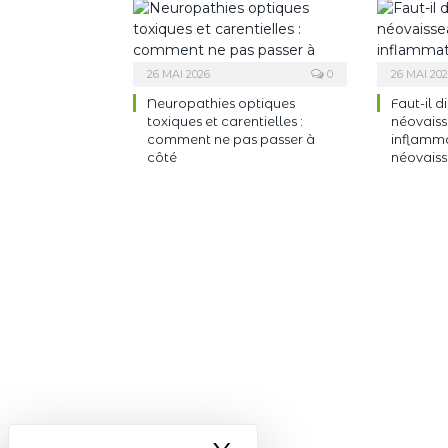
26 MAI 2026
0
26 MAI 20
Neuropathies optiques
Faut-il d
toxiques et carentielles :
néovaiss
comment ne pas passer à
inflamma
côté
néovaiss