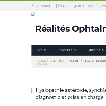
Panneau de gestion des cookies
Se connecter
S'inscrire gratuitement à la v
ACCUEIL
DOSSIERS
ARTICLES
»
VOUS ÊTES DANS :
Accueil
Revue Francopho
charge
Hyalopathie astéroïde, synchis
diagnostic et prise en charge