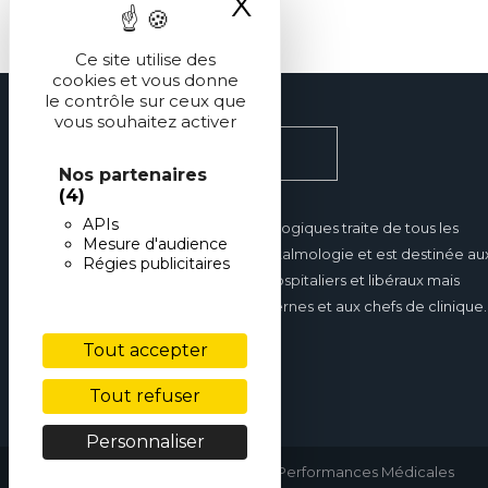
X
Masquer le ba
Ce site utilise des
cookies et vous donne
le contrôle sur ceux que
vous souhaitez activer
Nos partenaires
(4)
APIs
Réalités Ophtalmologiques traite de tous les
Mesure d'audience
domaines de l'ophtalmologie et est destinée au
Régies publicitaires
ophtalmologues hospitaliers et libéraux mais
également aux internes et aux chefs de clinique.
Tout accepter
Tout refuser
Personnaliser
copyright © 2026 • Performances Médicales