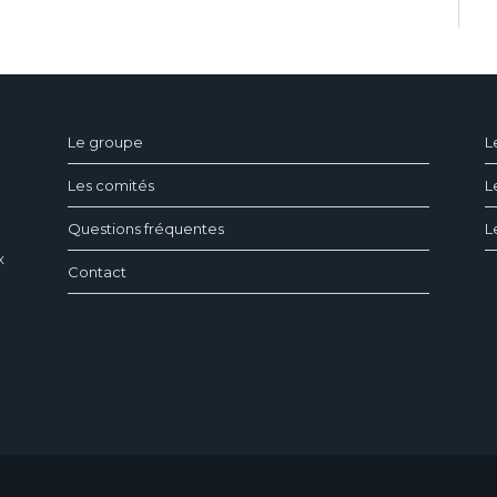
ndeau des cookies
Le groupe
L
Les comités
L
Questions fréquentes
L
x
Contact