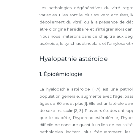
Les pathologies dégénératives du vitré regro
variables. Elles sont le plus souvent acquises, 
décollement du vitré) ou à la présence de dép
être d’origine héréditaire et s’intégrer alors 
Nous nous limiterons dans ce chapitre aux dég
astéroïde, le synchisis étincelant et l’amylose vit
Hyalopathie astéroïde
1. Épidémiologie
La hyalopathie astéroïde (HA) est une patho
population générale, augmente avec l’âge, passan
âgés de 80 ans et plus [1]. Elle est unilatérale d
de sexe masculin [2, 3]. Plusieurs études ont ra
que le diabète, l’hypercholestérolémie, l’hypert
difficile de conclure quant à un lien de causalité
pathologies incitant plus fréquemment les