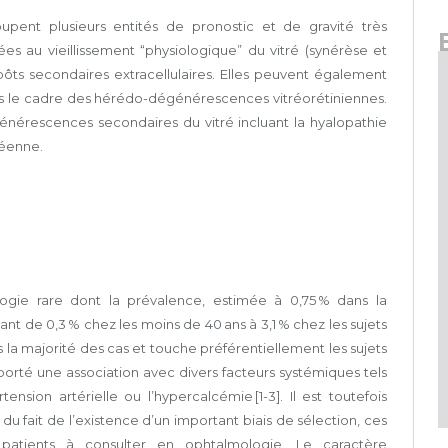
upent plusieurs entités de pronostic et de gravité très
liées au vieillissement “physiologique” du vitré (synérèse et
ôts secondaires extracellulaires. Elles peuvent également
dans le cadre des hérédo-dégénérescences vitréorétiniennes.
énérescences secondaires du vitré incluant la hyalopathie
réenne.
logie rare dont la prévalence, estimée à 0,75 % dans la
t de 0,3 % chez les moins de 40 ans à 3,1 % chez les sujets
ans la majorité des cas et touche préférentiellement les sujets
pporté une association avec divers facteurs systémiques tels
ension artérielle ou l’hyper­calcémie [1-3]. Il est toutefois
 du fait de l’existence d’un important biais de sélection, ces
 patients à consulter en ophtalmologie. Le caractère