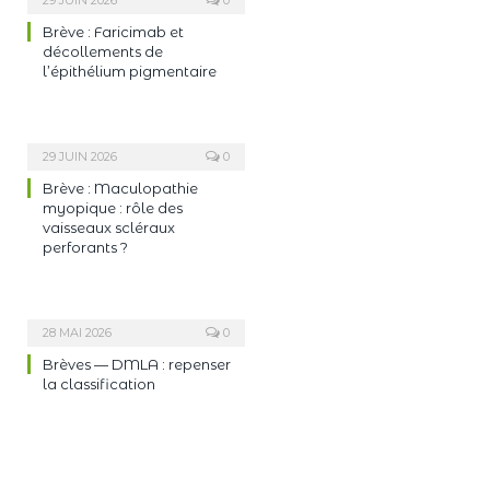
Brève : Faricimab et
décollements de
l’épithélium pigmentaire
29 JUIN 2026
0
Brève : Maculopathie
myopique : rôle des
vaisseaux scléraux
perforants ?
28 MAI 2026
0
Brèves — DMLA : repenser
la classification