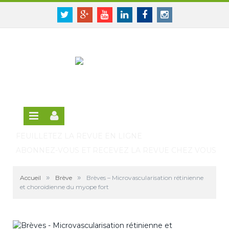
Panneau de gestion des cookies
SE CONNECTER
Twitter
Google+
Youtube
Linkedin
Facebook
Instagram
S'INSCRIRE GRATUITEMENT À LA VERSION EN
LIGNE
FEUILLETEZ LA REVUE EN LIGNE
ABONNEZ-VOUS ET RECEVEZ LA REVUE CHEZ VOUS
»
»
Accueil
Brève
Brèves – Microvascularisation rétinienne
et choroïdienne du myope fort